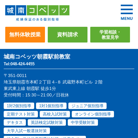
学習相談・
無料体験授業
資料請求
教室見学
城南コベッツ
朝霞駅前教室
Tel:048-424-4455
〒351-0011
埼玉県朝霞市本町２丁目４-８ 武蔵野本町ビル ２階
東武東上線 朝霞駅 徒歩1分
受付時間：15:30～21:00／日祝休
1対2個別指導
1対1個別指導
ジュニア個別指導
定期テスト対策
高校入試対策
オンライン個別指導
デキタス
英語検定試験対策
中学受験対策
大学入試一般選抜対策