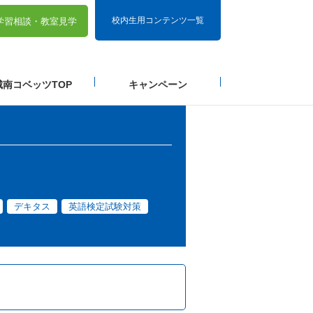
校内生用コンテンツ一覧
学習相談・
教室見学
城南コベッツTOP
キャンペーン
デキタス
英語検定試験対策