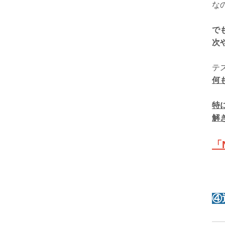
な
で
次
テ
何
特
解
「
④