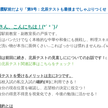
霞駅前だより「第9号：北辰テストも最後までしゃぶりつくせ
さん、こんにちは！
(*´ ³ `)ﾉ
霞駅前教室・副教室長の戸張です。
近はパンだけでなく本格的な中華や和食にも挑戦し、料理スキ
洗い物が本当に面倒くさい...こればっかりは慣れませんね...(´ω｀）
回は前回に続き、北辰テストの見直しにについてのお話です！
(
の北辰テスト関連記事はこちらをチェック！
辰テストを受けるメリットは主に3つです。
高校入試の私立入試の
確約(※)
に利用できる！
自分の現在位置を確認し、志望校の決定に役立つ！
自分の得意不得意を視覚化でき、今後の勉強に活かせる！
確約とは