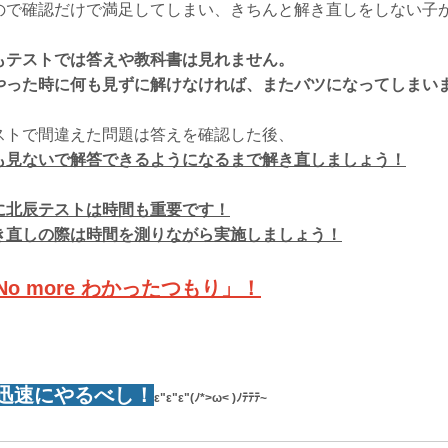
ので確認だけで満足してしまい、きちんと解き直しをしない子
もテストでは答えや教科書は見れません。
やった時に何も見ずに解けなければ、またバツになってしまい
ストで間違えた問題は答えを確認した後、
も見ないで解答できるようになるまで解き直しましょう！
に北辰テストは時間も重要です！
き直しの際は時間を測りながら実施しましょう！
No more わかったつもり」！
迅速にやるべし！
ε"ε"ε"(ﾉ*>ω< )ﾉﾃﾃﾃ~