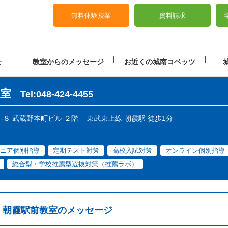
無料体験授業
資料請求
せ
教室からのメッセージ
お近くの城南コベッツ
室
Tel:048-424-4455
４-８ 武蔵野本町ビル ２階
東武東上線 朝霞駅 徒歩1分
ニア個別指導
定期テスト対策
高校入試対策
オンライン個別指導
総合型・学校推薦型選抜対策（推薦ラボ）
朝霞駅前教室のメッセージ