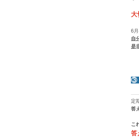
大
6
自
是
③
定
答
こ
答