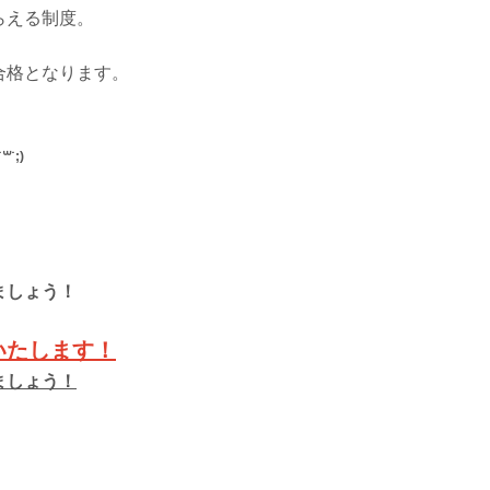
らえる制度。
。
合格となります。
。
˙꒳˙;)
ましょう！
いたします！
ましょう！