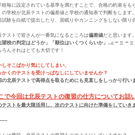
学校毎に設定されている基準を満たすことで、合格の約束をも
くの学校が北辰テストの偏差値と学校の通知表で判断をします
日試験を白紙で提出したり、居眠りやカンニングをしない限り
辰テストで皆さんが一番気になるところは
偏差値
だと思います
志望校の判定はどうか」「順位はいくつくらいか」...
(;˙꒳˙ 三 ˙꒳˙ 三 
ちろんそれはとても大切です！
かしそこばかり気にしてしまい、
っかくのテストを受けっぱなしにしていませんか？
回の北辰テストで高得点を取るためにも見直しをしっかり行い
こで今回は北辰テストの復習の仕方についてお話
のテストを最大限活用し、次のテストに向けた準備をしていき
-----