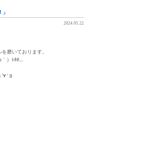
！」
2024.05.22
ルを磨いております。
ﾄﾎﾎ...
；´∀｀)]