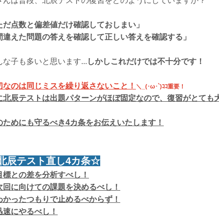
さんは普段、北辰テストの復習をどのようにしていますか？
ただ点数と偏差値だけ確認しておしまい」
間違えた問題の答えを確認して正しい答えを確認する」
んな子も多いと思います...
しかしこれだけでは不十分です！
切なのは同じミスを繰り返さないこと！
＼_(･ω･`)ｺｺ重要！
に北辰テストは出題パターンがほぼ固定なので、復習がとても
のためにも守るべき4カ条をお伝えいたします！
北辰テスト直し4カ条☆
目標との差を分析すべし！
次回に向けての課題を決めるべし！
わかったつもりで止めるべからず！
迅速にやるべし！