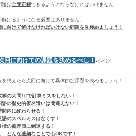
問題は
全問正解
できるようにならなければいけません！
部解けるようになる必要はありません。
標に向けて解けなければいけない問題を見極めましょう！
次回に向けての課題を決めるべし！
∠( 'ω' )／
析を終えたら次回に向けて具体的な課題を決めましょう！
数学の大問1⃣で計算ミスをしない！
国語の歴史的仮名遣いは間違えない！
時間内に終わらせる！
英語のスペルミスはなくす！
目標の偏差値に到達する！
ど、
どんな些細なことでもOKです！