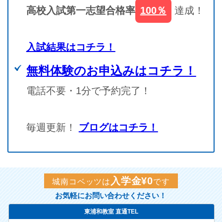
高校入試第一志望合格率
100％
達成！
入試結果はコチラ！
無料体験のお申込みはコチラ！
電話不要・1分で予約完了！
毎週更新！
ブログはコチラ！
入学金¥0
城南コベッツは
です
お気軽にお問い合わせください！
東浦和教室 直通TEL