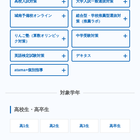
高校入試対策
大学入試一般選抜対策
城南予備校オンライン
総合型・学校推薦型選抜対
策（推薦ラボ）
無料体験のお申込みはコチラ から
りんご塾（算数オリンピッ
中学受験対策
ク対策）
英語検定試験対策
デキタス
atama+個別指導
対象学年
高校生・高卒生
高1生
高2生
高3生
高卒生