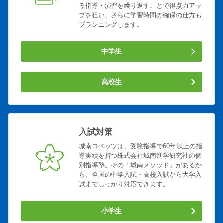
る指導・演習を繰り返すことで得点力アッ
プを狙い、さらに学習時間の確保の仕方も
プランニングします。
中学生
高校生
入試対策
城南コベッツは、受験指導で60年以上の指
導実績を持つ株式会社城南進学研究社の個
別指導塾。その「城南メソッド」があるか
ら、全国の中学入試・高校入試から大学入
試までしっかり対応できます。
小学生