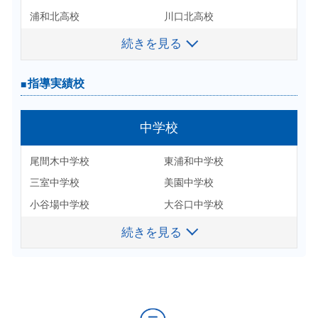
日本大学 法学部 法律学科
浦和北高校
川口北高校
東京農業大学 農学部 農学
科
与野高校
南陵高校
続きを見る
続きを見る
東洋大学 福祉社会デザイン
昭和女子大学 人間社会学
市立浦和南高校
越谷南高校
学部 子ども支援学科
部 福祉社会学科
県立川口高校
川口青陵高校 など
指導実績校
指導実績校
東京農業大学 国際食料情報
東京農業大学 地域環境科学
学部 アグリビジネス学科
部 造園科学科
【私立】※各種コース
浦和学院高校
東京国際大学 経済学部 経済
東京成徳大学 国際学部 国際学
高等学校
中学校
浦和実業学園高校
浦和麗明高校
学科 現代経済専攻
科
叡明高校
花咲徳栄高校
川口北高校
尾間木中学校
東浦和中学校
与野高校
明治学院大学 文学部 英文
国士舘大学 政経学部 経済
川越東高校
埼玉栄高校
学科
学科
南陵高校
三室中学校
美園中学校
叡明高校
武南高校
武蔵野高校
東洋大学 文学部 英米文学
獨協大学 法学部 法律学科
浦和東高校
小谷場中学校
大谷口中学校
県立川口高校
科
春日部共栄高校
淑徳与野高校
実践女子高校
神根中学校
北中学校（川口市）
越谷南高校
続きを見る
続きを見る
文教大学 文学部 英米語英
昭和女子大学 環境デザイン
西武台高校
東京成徳高校
細田学園高校
聖学院中学校
栄東中学校 など
武南高校
米文学科
学部 環境デザイン学科
桜丘高校
日本体育大学附属高校
大宮北高校
川口市立高校
東海大学 政治経済学部 経
東京経済大学 経営学部 経
日本大学豊山女子高校 な
済学科
営学科
合格実績校
中央大学附属高校
浦和学院高校
ど
帝京大学 薬学部 薬学科
埼玉大学 理学部 数学学科
浦和実業学園高校
浦和ルーテル高校