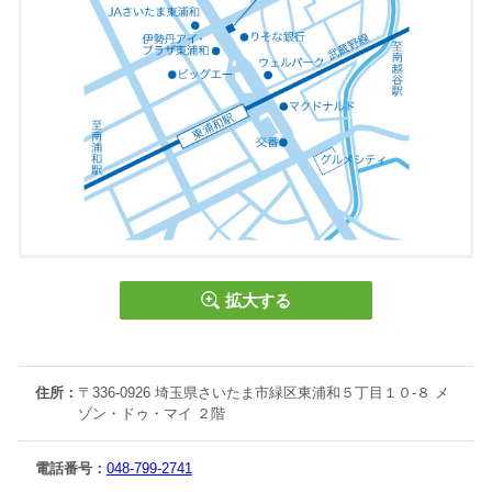
高校入試第一志望合格率
100％
達成！
★★ 定期テスト向上実績 ★★
国語：95点・84点・83点
英語：91点・89点・87点・86点
数学：92点・91点・81点・81点
拡大する
社会：98点・
92点・
91点・89点・83点・82点
理科：90点・89点・88点・85点・84点・82点
国語：21点UP ／ 英語：11点UP・10点UP ／ 数学：最大24
住所：
〒336-0926 埼玉県さいたま市緑区東浦和５丁目１０-８ メ
点UP
／
社会：最大34点UP ／ 理科：最大24点UP
ゾン・ドゥ・マイ ２階
合計：438点・428点・416点
／
合計点：最大54点UP
電話番号：
048-799-2741