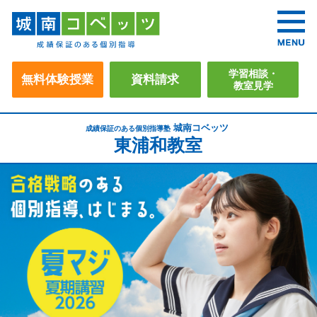
学習相談・
無料体験授業
資料請求
教室見学
城南コベッツ
成績保証のある個別指導塾
東浦和教室