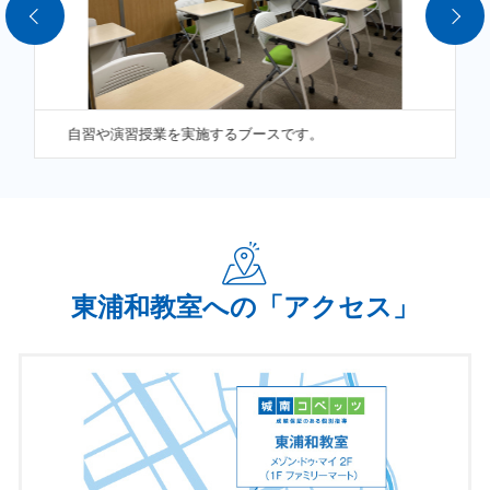
◆電話不要・1分で予約完了！◆
自習や演習授業を実施するブースです。
今すぐ無料体験する
東浦和駅から徒歩３分、交差点にある建物の２階に当教室は
あります。
イオンタウン東浦和の信号挟んで向かい側
です！
とても広くて綺麗と評判のいい設備環境です。 尾間木中・東
東浦和教室への「アクセス」
浦和中をはじめ、近隣の小学校・中学校・高校の生徒が通っ
ています
2026年度入試
第一志望合格率
約90％
達成！