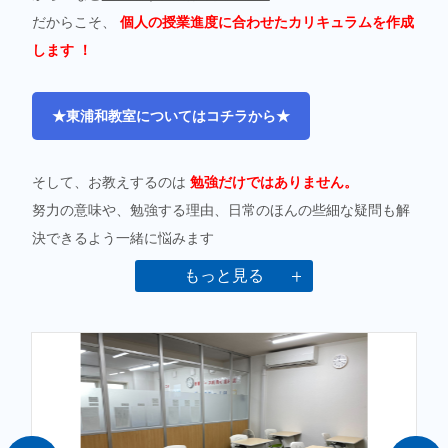
だからこそ、
個人の授業進度に合わせたカリキュラムを作成
します ！
★東浦和教室についてはコチラから★
そして、お教えするのは
勉強だけではありません。
努力の意味や、勉強する理由、日常のほんの些細な疑問も解
決できるよう一緒に悩みます
城南コベッツが、家庭や学校とは別の居心地のいい場所にな
もっと見る
るよう、
楽しく通える環境を整えています
。
どんな些細なことでも大丈夫です。
ぜひお話聞かせてくださ
い。
★通塾イメージはコチラから★