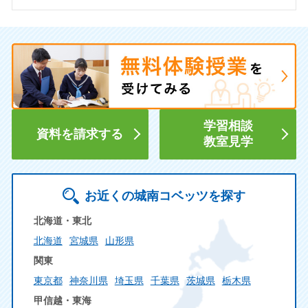
学習相談
資料を請求する
教室見学
お近くの城南コベッツを探す
北海道・東北
北海道
宮城県
山形県
関東
東京都
神奈川県
埼玉県
千葉県
茨城県
栃木県
甲信越・東海