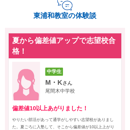
帝京大学 経済学部 経営学
東洋大学 総合情報学部 総
中学受験
浦和明の星高校
西武台高校
科
合情報学科
東浦和教室の体験談
和光国際高校
越谷北高校
大東文化大学 外国語学部
大東文化大学 経営学部 経
帝京中学
昌平中学
獨協埼玉高校
いずみ高校 など
英語学科
営学科
自由の森学園中学
創価中学 など
目白大学 経営学部 経営学
東京工科大学 デザイン学
夏から偏差値アップで志望校合
科
部 デザイン学科 視覚デザ
イン専攻 など
指導実績校
格！
中学生
中学生
高校生
中学生
中学生
小学校
中学生
K・I
A・K
N
K.K
N・Y
高校生
中学生
さん
さん
さん
さん
さん
尾間木小学校
東浦和小学校
M・K
尾間木中学校
美園中学校
県立川口高校
大谷口中学校
尾間木中学校
K
S・S
さん
さん
さん
三室小学校
大牧小学校
尾間木中学校
公立高校
川口市立北中学校
神根小学校
木曽呂小学校
毎回楽しく授業ができて最高でした！
勉強嫌いでも楽しく授業を受けられまし
みんなでの勉強会が楽しかったです！
わかりやすい説明と手厚いサポートで授業
質問がしやすい環境で苦手を克服できまし
差間小学校
開智小学校
た。
してくれました。
た！
偏差値10以上あがりました！
続きを見る
文章が正確に読めるようになりました！
苦手な英語の成績大幅アップ！
志望校は、設備がきれいで、部活と勉強がどちらも楽しく両
校舎が綺麗な大学で、どうしてもそこに行きたいと思いまし
聖学院小学校 など
立できそうでした。授業は毎回楽しく受けることができて最
た。夏休みの勉強会で、みんなと勉強したことがとても楽し
普段の授業はとても優しく楽しく、時には厳しく授業してく
わかりやすい授業と手厚いサポートで授業をしてくれたので
志望校に合格できてうれしかったです。苦手なところも、先
やりたい部活があって通学がしやすい志望校がありまし
歴史を学ぶために行きたい大学があり、そこを目指していま
先生にいろいろなことを教えてもらい合格することができま
高でした！また、授業を通してテストの解き方がわかり点数
かったです。城南コベッツに通って忍耐力と体力がつきまし
れたことがよかったです。自分のやる気が出てきました。勉
定着しました。テスト・内申点対策と過去問演習を両立する
生が考えて作ってくれたプリントで克服することができまし
た。夏ごろに入塾して、そこから偏差値が10以上上がり
した。夏休みはずっと塾にいました。グラグラだった英語が
した。城南コベッツで勉強して本当によかったです。特に英