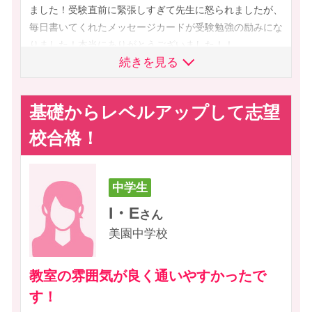
が上がりました。今まで本当にお世話になりました！
た。一年間支えてくれてありがとうございました！
強することの大切さや自分へのメリットから教えてくれまし
ことができ、計画を立てる際にやるべきことを考えることが
た。最後のテストまでプリントを活かすことができてうれし
ました！受験直前に緊張しすぎて先生に怒られましたが、
読めるようになり、国語の文章が正確に読めるようになりま
語を一番教えてもらい、入塾する前よりできるようになりま
た。勉強嫌いでしたが先生たちが楽しく授業をしてくれてよ
できるように成長しました。テスト対策や内申点対策、過去
かったです。わからないところも、先生がわかりやすく説明
毎日書いてくれたメッセージカードが受験勉強の励みにな
した。先生はみんなおもしろかったです。為せば成る。あり
した。また、環境が整っており自習のときは集中することが
続きを見る
かったです。みんな大好き～！！
問演習を両立できたのも、先生のおかげです。ありがとうこ
してくださって成績を上げることができました。
りました！本当にありがとうございました！！
がとうございました。
できました。一人だったら合格することができなかったかも
続きを見る
続きを見る
続きを見る
続きを見る
ざいました。
続きを見る
続きを見る
しれません。本当にありがとうございました。
基礎からレベルアップして志望
校合格！
中学生
I・E
さん
美園中学校
教室の雰囲気が良く通いやすかったで
す！