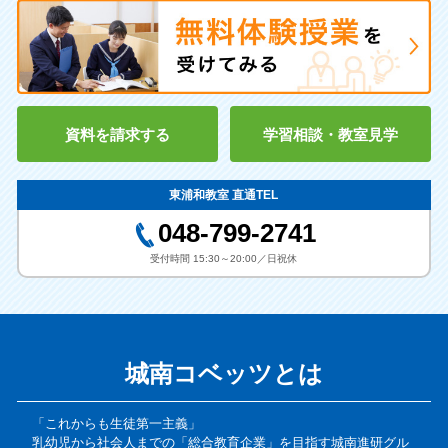
資料を請求する
学習相談・教室見学
東浦和教室 直通TEL
048-799-2741
受付時間 15:30～20:00／日祝休
城南コベッツとは
「これからも生徒第一主義」
乳幼児から社会人までの「総合教育企業」を目指す城南進研グル