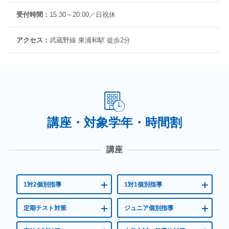
【りんご塾について】
受付時間：
15:30～20:00／日祝休
りんご塾東浦和校も併設しております。
算数オリンピックを目指す算数特化型の学習塾です。
アクセス：
武蔵野線 東浦和駅 徒歩2分
思考力・問題解決力を楽しく伸ばします！
☆ 詳しくはコチラ☆
講座・対象学年・時間割
「このままで大丈夫かな…」と少しでも感じている方へ
講座
今からでも遅くありません。
まずは
状況を整理するところから
一緒に始めましょう。
1対2個別指導
1対1個別指導
・何から始めればいいかわからない
・勉強しているのに伸びない
定期テスト対策
ジュニア個別指導
・志望校に届くか不安
そんな悩みを一つひとつ整理します。