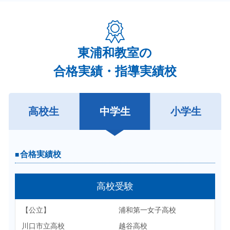
東浦和教室の
合格実績・指導実績校
高校生
中学生
小学生
合格実績校
合格実績校
高校受験
大学受験
國學院大学 文学部 史学科
【公立】
浦和第一女子高校
日本大学 商学部 商業学科
駒澤大学 経済学部 商学科
川口市立高校
越谷高校
駒澤大学 文学部 歴史学科