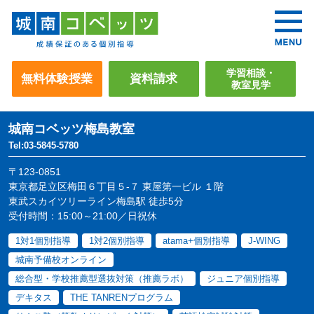
学習相談・
無料体験授業
資料請求
教室見学
城南コベッツ
梅島教室
Tel:03-5845-5780
〒123-0851
東京都足立区梅田６丁目５-７ 東屋第一ビル １階
東武スカイツリーライン梅島駅 徒歩5分
受付時間：15:00～21:00／日祝休
1対1個別指導
1対2個別指導
atama+個別指導
J-WING
城南予備校オンライン
総合型・学校推薦型選抜対策（推薦ラボ）
ジュニア個別指導
デキタス
THE TANRENプログラム