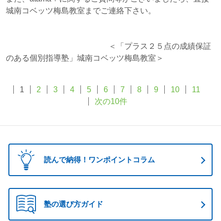
城南コベッツ梅島教室までご連絡下さい。
＜「プラス２５点の成績保証
のある個別指導塾」城南コベッツ梅島教室＞
1
2
3
4
5
6
7
8
9
10
11
次の10件
読んで納得！ワンポイントコラム
塾の選び方ガイド