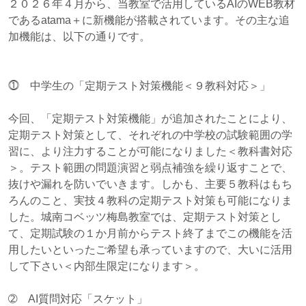
２０２６年４月から、当教室で活用しているAIのWEB教材
であるatama＋に新機能が搭載されています。その主な追
加機能は、以下の通りです。
⓵ 中学生の「定期テスト対策機能＜９教科対応＞」
今回、「定期テスト対策機能」が追加されたことにより、
定期テスト対策として、それぞれの中学校の試験範囲の学
習に、より注力することが可能になりました＜教科書対応
＞。テスト範囲の問題演習と弱点補強を繰り返すことで、
抜けや漏れを防いでいきます。しかも、主要５教科はもち
ろんのこと、実技４教科の定期テスト対策も可能になりま
した。城南コベッツ梅島教室では、定期テスト対策とし
て、定期試験の１か月前からテスト終了までこの機能を活
用したいといったご希望も承っていますので、大いに活用
して下さい＜内部生限定になります＞。
➁ AI質問対応「スケット」