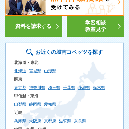
学習相談
資料を請求する
教室見学
お近くの城南コベッツを探す
北海道・東北
北海道
宮城県
山形県
関東
東京都
神奈川県
埼玉県
千葉県
茨城県
栃木県
甲信越・東海
山梨県
静岡県
愛知県
近畿
兵庫県
大阪府
京都府
滋賀県
奈良県