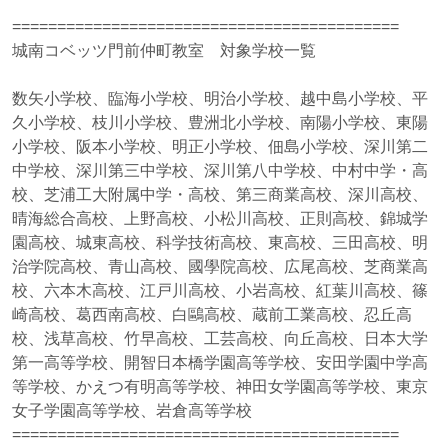
===========================================
城南コベッツ門前仲町教室 対象学校一覧
数矢小学校、臨海小学校、明治小学校、越中島小学校、平
久小学校、枝川小学校、豊洲北小学校、南陽小学校、東陽
小学校、阪本小学校、明正小学校、佃島小学校、深川第二
中学校、深川第三中学校、深川第八中学校、中村中学・高
校、芝浦工大附属中学・高校、第三商業高校、深川高校、
晴海総合高校、上野高校、小松川高校、正則高校、錦城学
園高校、城東高校、科学技術高校、東高校、三田高校、明
治学院高校、青山高校、國學院高校、広尾高校、芝商業高
校、六本木高校、江戸川高校、小岩高校、紅葉川高校、篠
崎高校、葛西南高校、白鷗高校、蔵前工業高校、忍丘高
校、浅草高校、竹早高校、工芸高校、向丘高校、日本大学
第一高等学校、開智日本橋学園高等学校、安田学園中学高
等学校、かえつ有明高等学校、神田女学園高等学校、東京
女子学園高等学校、岩倉高等学校
===========================================