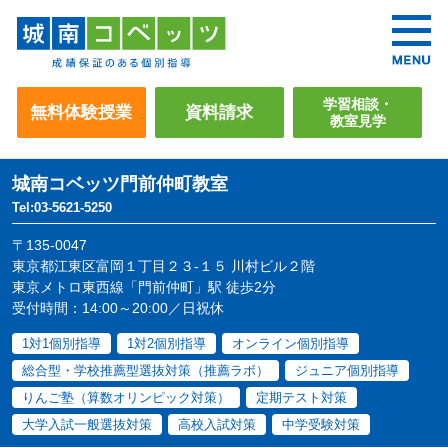
学習相談・
無料体験授業
資料請求
教室見学
城南コベッツ
門前仲町教室
Tel:03-5621-5250
〒135-0047
東京都江東区富岡１丁目２３-１５ 川村ビル２階
東京メトロ東西線「門前仲町」駅 徒歩2分
受付時間：14:00～20:00／日祝休
1対1個別指導
1対2個別指導
オンライン個別指導
総合型・学校推薦型選抜対策（推薦ラボ）
ジュニア個別指導
りんご塾（算数オリンピック対策）
定期テスト対策
大学入試一般選抜対策
高校入試対策
中学受験対策