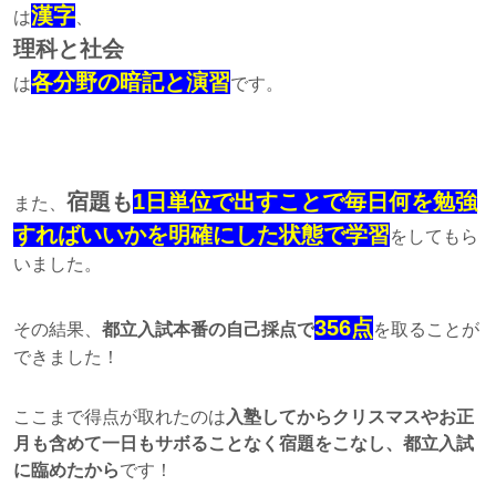
漢字
は
、
理科と社会
各分野の暗記と演習
は
です。
宿題も
1日単位で出すことで毎日何を勉強
また、
すればいいかを明確にした状態で学習
をしてもら
いました。
356点
その結果、
都立入試本番の自己採点で
を取ることが
できました！
ここまで得点が取れたのは
入塾してからクリスマスやお正
月も含めて一日もサボることなく宿題をこなし、都立入試
に臨めたから
です！