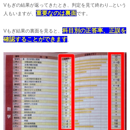
Vもぎの結果が返ってきたとき、判定を見て終わり...という
重要なのは裏面
人もいますが、
です。
科目別の正答率、正誤を
Vもぎ結果の裏面を見ると、
確認することができます
。