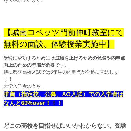
を実現しています。
【城南コベッツ門前仲町教室にて
無料の面談、体験授業実施中】
受験に成功するためには
成績を上げるための勉強や内申点
向上のための準備が必要
です。
特に都立高校入試では3年生の内申点が合格に直結しま
す！
大学入学者のうち、
推薦（指定校、公募、AO入試）での入学者は
なんと60%over！！！
どこの高校を目指せばいいかわからない、受験