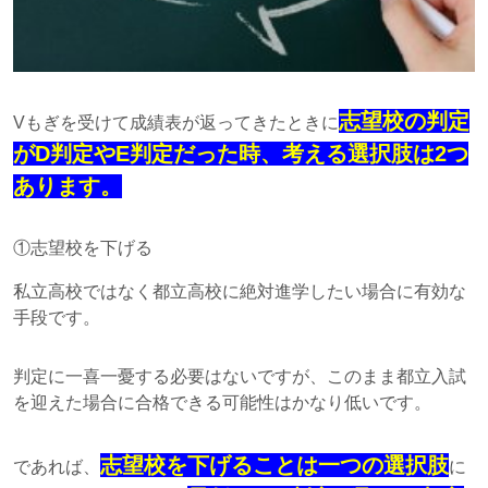
志望校の判定
Vもぎを受けて成績表が返ってきたときに
がD判定やE判定だった時、考える選択肢は2つ
あります。
①志望校を下げる
私立高校ではなく都立高校に絶対進学したい場合に有効な
手段です。
判定に一喜一憂する必要はないですが、このまま都立入試
を迎えた場合に合格できる可能性はかなり低いです。
志望校を下げることは一つの選択肢
であれば、
に