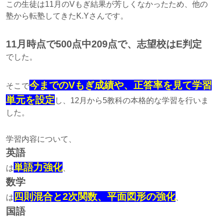
この生徒は11月のVもぎ結果が芳しくなかったため、他の
塾から転塾してきたK.Yさんです。
11月時点で500点中209点で、志望校はE判定
でした。
今までのVもぎ成績や、正答率を見て学習
そこで
単元を設定
し、12月から5教科の本格的な学習を行いま
した。
学習内容について、
英語
単語力強化
は
、
数学
四則混合と2次関数、平面図形の強化
は
、
国語