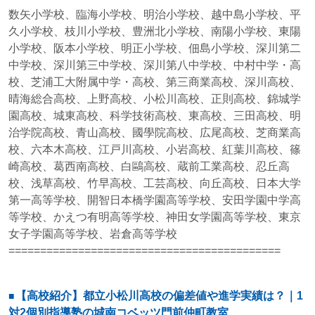
数矢小学校、臨海小学校、明治小学校、越中島小学校、平
久小学校、枝川小学校、豊洲北小学校、南陽小学校、東陽
小学校、阪本小学校、明正小学校、佃島小学校、深川第二
中学校、深川第三中学校、深川第八中学校、中村中学・高
校、芝浦工大附属中学・高校、第三商業高校、深川高校、
晴海総合高校、上野高校、小松川高校、正則高校、錦城学
園高校、城東高校、科学技術高校、東高校、三田高校、明
治学院高校、青山高校、國學院高校、広尾高校、芝商業高
校、六本木高校、江戸川高校、小岩高校、紅葉川高校、篠
崎高校、葛西南高校、白鷗高校、蔵前工業高校、忍丘高
校、浅草高校、竹早高校、工芸高校、向丘高校、日本大学
第一高等学校、開智日本橋学園高等学校、安田学園中学高
等学校、かえつ有明高等学校、神田女学園高等学校、東京
女子学園高等学校、岩倉高等学校
===========================================
【高校紹介】都立小松川高校の偏差値や進学実績は？｜1
対2個別指導塾の城南コベッツ門前仲町教室