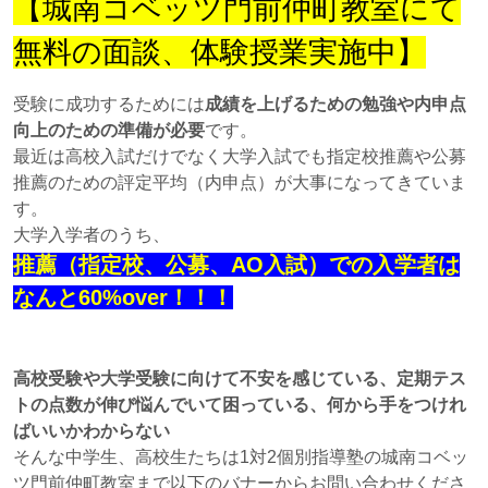
【城南コベッツ門前仲町教室にて
無料の面談、体験授業実施中】
受験に成功するためには
成績を上げるための勉強や内申点
向上のための準備が必要
です。
最近は高校入試だけでなく大学入試でも指定校推薦や公募
推薦のための評定平均（内申点）が大事になってきていま
す。
大学入学者のうち、
推薦（指定校、公募、AO入試）での入学者は
なんと60%over！！！
高校受験や大学受験に向けて不安を感じている、定期テス
トの点数が伸び悩んでいて困っている、何から手をつけれ
ばいいかわからない
そんな中学生、高校生たちは1対2個別指導塾の城南コベッ
ツ門前仲町教室まで以下のバナーからお問い合わせくださ