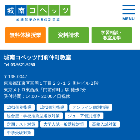
学習相談・
無料体験授業
資料請求
教室見学
城南コベッツ
門前仲町教室
Tel:03-5621-5250
〒135-0047
東京都江東区富岡１丁目２３-１５ 川村ビル２階
東京メトロ東西線「門前仲町」駅 徒歩2分
受付時間：14:00～20:00／日祝休
1対1個別指導
1対2個別指導
オンライン個別指導
総合型・学校推薦型選抜対策
ジュニア個別指導
定期テスト対策
大学入試一般選抜対策
高校入試対策
中学受験対策