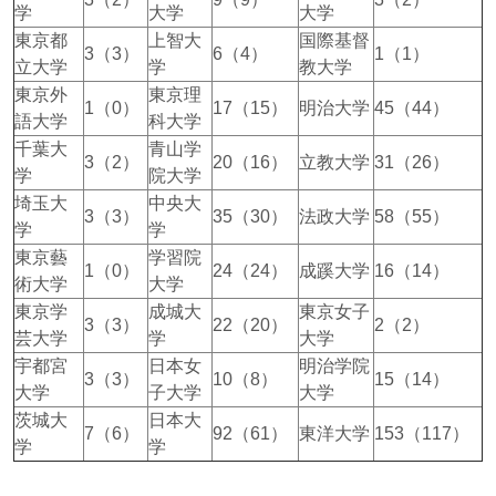
学
大学
大学
東京都
上智大
国際基督
3（3）
6（4）
1（1）
立大学
学
教大学
東京外
東京理
1（0）
17（15）
明治大学
45（44）
語大学
科大学
千葉大
青山学
3（2）
20（16）
立教大学
31（26）
学
院大学
埼玉大
中央大
3（3）
35（30）
法政大学
58（55）
学
学
東京藝
学習院
1（0）
24（24）
成蹊大学
16（14）
術大学
大学
東京学
成城大
東京女子
3（3）
22（20）
2（2）
芸大学
学
大学
宇都宮
日本女
明治学院
3（3）
10（8）
15（14）
大学
子大学
大学
茨城大
日本大
7（6）
92（61）
東洋大学
153（117）
学
学