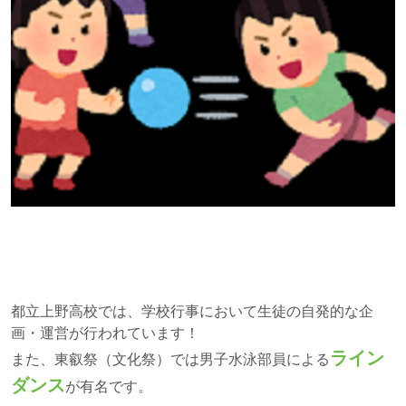
都立上野高校では、学校行事において生徒の自発的な企
画・運営が行われています！
ライン
また、東叡祭（文化祭）では男子水泳部員による
ダンス
が有名です。