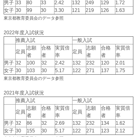
男子
33
80
33
2.42
132
249
129
1.72
女子
30
99
30
3.30
121
219
126
1.63
東京都教育委員会のデータ参照
2022年度入試状況
推薦入試
一般入試
志願
合格
実質倍
志願
合格
実質倍
定員
定員
者
者
率
者
者
率
男子
32
100
32
2.42
132
232
120
2.01
女子
30
103
30
5.17
122
271
137
1.75
東京都教育委員会のデータ参照
2021年度入試状況
推薦入試
一般入試
志願
合格
実質倍
志願
合格
実質倍
定員
定員
者
者
率
者
者
率
男子
32
86
32
2.69
132
232
134
1.62
女子
30
155
30
5.17
122
271
123
2.12