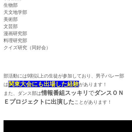
生物部
天文地学部
美術部
文芸部
漫画研究部
料理研究部
クイズ研究（同好会）
部活動には9割以上の生徒が参加しており、男子バレー部
関東大会にも出場した経験
は
があります！
情報番組スッキリ
で
ダンスＯＮ
また、ダンス部は
Ｅプロジェクトに出演した
ことがあります！