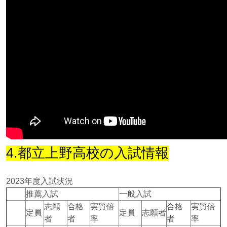
4.都立上野高校の入試情報
2023年度入試状況
推薦入試
一般入試
志願
合格
実質倍
合格
実質倍
定員
定員
志願者
者
者
率
者
率