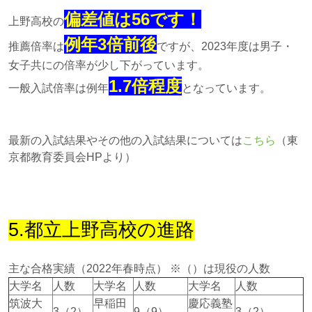
偏差値は56です！
上野高校の
例年3倍前後
推薦倍率は
ですが、2023年度は男子・
女子共にの倍率が少し下がっています。
1.7倍程度
一般入試倍率は例年
となっています。
最新の入試結果やその他の入試結果については
こちら
（東
京都教育委員会HPより）
5.都立上野高校の進路
主な合格実績（2022年春時点） ※（）は現役の人数
大学名
人数
大学名
人数
大学名
人数
筑波大
早稲田
慶応義塾
3（2）
9（9）
3（2）