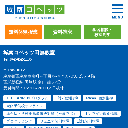
学習相談・
無料体験授業
資料請求
教室見学
城南コベッツ
田無教室
Tel:042-452-1135
〒188-0012
東京都西東京市南町４丁目６-４ れいせんビル ４階
西武新宿線/田無駅 南口 徒歩2分
受付時間：15:30～20:00／日祝休
THE TANRENプログラム
1対2個別指導
atama+個別指導
城南予備校オンライン
総合型・学校推薦型選抜対策（推薦ラボ）
オンライン個別指導
プログラミング
ジュニア個別指導
1対1個別指導