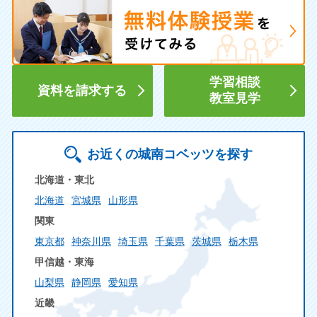
学習相談
資料を請求する
教室見学
お近くの城南コベッツを探す
北海道・東北
北海道
宮城県
山形県
関東
東京都
神奈川県
埼玉県
千葉県
茨城県
栃木県
甲信越・東海
山梨県
静岡県
愛知県
近畿