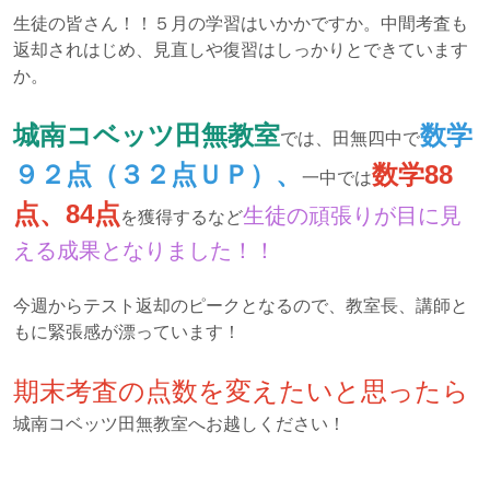
生徒の皆さん！！５月の学習はいかかですか。中間考査も
返却されはじめ、見直しや復習はしっかりとできています
か。
城南コベッツ田無教室
数学
では、田無四中で
９２点（３２点ＵＰ）、
数学88
一中では
点、84点
生徒の頑張りが目に見
を獲得するなど
える成果となりました！！
今週からテスト返却のピークとなるので、教室長、講師と
もに緊張感が漂っています！
期末考査の点数を変えたいと思ったら
城南コベッツ田無教室へお越しください！