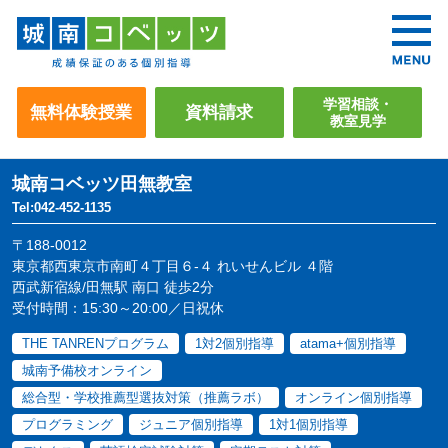
学習相談・
無料体験授業
資料請求
教室見学
城南コベッツ
田無教室
Tel:042-452-1135
〒188-0012
東京都西東京市南町４丁目６-４ れいせんビル ４階
西武新宿線/田無駅 南口 徒歩2分
受付時間：15:30～20:00／日祝休
THE TANRENプログラム
1対2個別指導
atama+個別指導
城南予備校オンライン
総合型・学校推薦型選抜対策（推薦ラボ）
オンライン個別指導
プログラミング
ジュニア個別指導
1対1個別指導