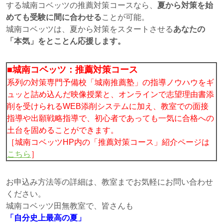
する城南コベッツの推薦対策コースなら、
夏から対策を始
めても受験に間に合わせる
ことが可能。
城南コベッツは、夏から対策をスタートさせる
あなたの
「本気」をとことん応援します。
■城南コベッツ：推薦対策コース
系列の対策専門予備校「城南推薦塾」の指導ノウハウをギ
ュッと詰め込んだ映像授業と、オンラインで志望理由書添
削を受けられるWEB添削システムに加え、教室での面接
指導や出願戦略指導で、初心者であっても一気に合格への
土台を固めることができます。
［城南コベッツHP内の「推薦対策コース」紹介ページは
こちら
］
お申込み方法等の詳細は、教室までお気軽にお問い合わせ
ください。
城南コベッツ田無教室で、皆さんも
「自分史上最高の夏」