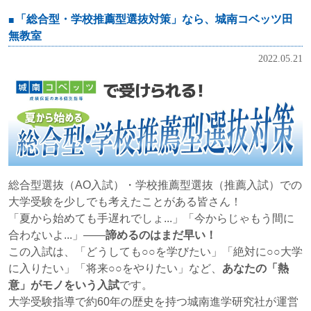
「総合型・学校推薦型選抜対策」なら、城南コベッツ田
無教室
2022.05.21
総合型選抜（AO入試）・学校推薦型選抜（推薦入試）での
大学受験を少しでも考えたことがある皆さん！
「夏から始めても手遅れでしょ...」「今からじゃもう間に
合わないよ...」――
諦めるのはまだ早い！
この入試は、「どうしても○○を学びたい」「絶対に○○大学
に入りたい」「将来○○をやりたい」など、
あなたの「熱
意」がモノをいう入試
です。
大学受験指導で約60年の歴史を持つ城南進学研究社が運営