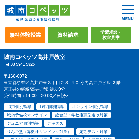
学習相談・
無料体験授業
資料請求
教室見学
城南コベッツ
高井戸教室
Tel:03-5941-5825
〒168-0072
東京都杉並区高井戸東３丁目２８-４０ 小向高井戸ビル ３階
京王井の頭線/高井戸駅 徒歩9分
受付時間：14:00～20:00／日祝休
1対1個別指導
1対2個別指導
オンライン個別指導
城南予備校オンライン
総合型・学校推薦型選抜対策
ジュニア個別指導
デキタス
りんご塾（算数オリンピック対策）
定期テスト対策