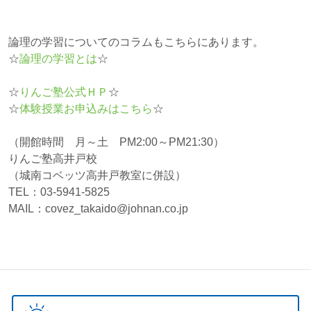
論理の学習についてのコラムもこちらにあります。
☆
論理の学習とは
☆
☆
りんご塾公式ＨＰ
☆
☆
体験授業お申込みはこちら
☆
（開館時間 月～土 PM2:00～PM21:30）
りんご塾高井戸校
（城南コベッツ高井戸教室に併設）
TEL：03-5941-5825
MAIL：covez_takaido@johnan.co.jp