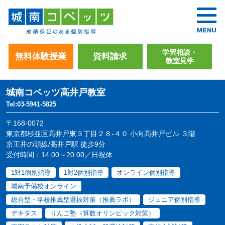
学習相談・
無料体験授業
資料請求
教室見学
城南コベッツ
高井戸教室
Tel:03-5941-5825
〒168-0072
東京都杉並区高井戸東３丁目２８-４０ 小向高井戸ビル ３階
京王井の頭線/高井戸駅 徒歩9分
受付時間：14:00～20:00／日祝休
1対1個別指導
1対2個別指導
オンライン個別指導
城南予備校オンライン
総合型・学校推薦型選抜対策（推薦ラボ）
ジュニア個別指導
デキタス
りんご塾（算数オリンピック対策）