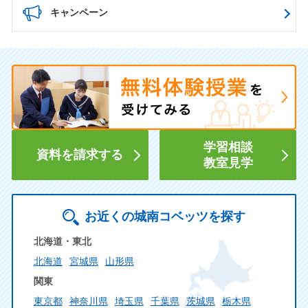
キャンペーン
学習相談
資料を請求する
教室見学
お近くの城南コベッツを探す
北海道・東北
北海道
宮城県
山形県
関東
東京都
神奈川県
埼玉県
千葉県
茨城県
栃木県