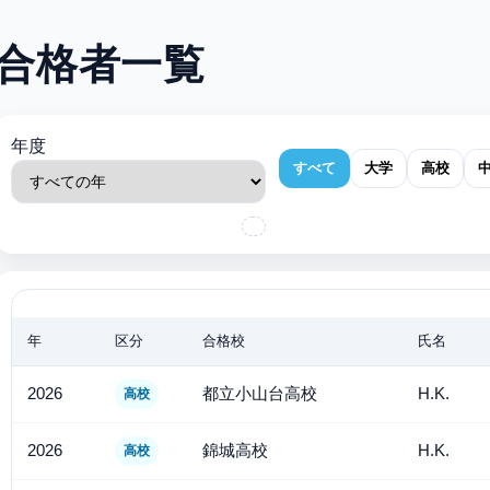
合格者一覧
年度
すべて
大学
高校
年
区分
合格校
氏名
2026
都立小山台高校
H.K.
高校
2026
錦城高校
H.K.
高校