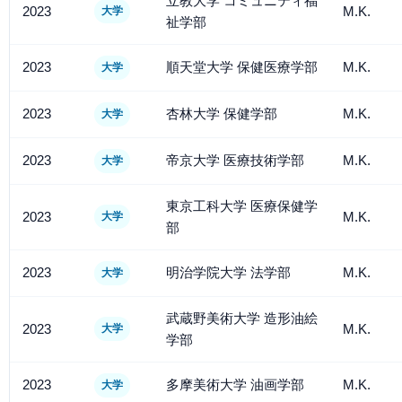
立教大学 コミュニティ福
2023
M.K.
大学
祉学部
2023
順天堂大学 保健医療学部
M.K.
大学
2023
杏林大学 保健学部
M.K.
大学
2023
帝京大学 医療技術学部
M.K.
大学
東京工科大学 医療保健学
2023
M.K.
大学
部
2023
明治学院大学 法学部
M.K.
大学
武蔵野美術大学 造形油絵
2023
M.K.
大学
学部
2023
多摩美術大学 油画学部
M.K.
大学