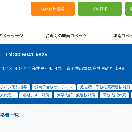
無料体験授業
資料請求
のメッセージ
お近くの城南コベッツ
城南コベッ
Tel:03-5941-5825
丁目２８-４０ 小向高井戸ビル ３階
京王井の頭線/高井戸駅 徒歩9分
ライン個別指導
城南予備校オンライン
総合型・学校推薦型選抜対策
ク対策）
定期テスト対策
大学入試一般選抜対策
高校入試対策
格者一覧