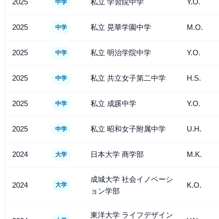
2025
私立 学習院中学
Y.O.
中学
2025
私立 晃華学園中学
M.O.
中学
2025
私立 明治学院中学
Y.O.
中学
2025
私立 共立女子第二中学
H.S.
中学
2025
私立 成蹊中学
Y.O.
中学
2025
私立 昭和女子附属中学
U.H.
中学
2024
日本大学 商学部
M.K.
大学
成城大学 社会イノベーシ
2024
K.O.
大学
ョン学部
東洋大学 ライフデザイン