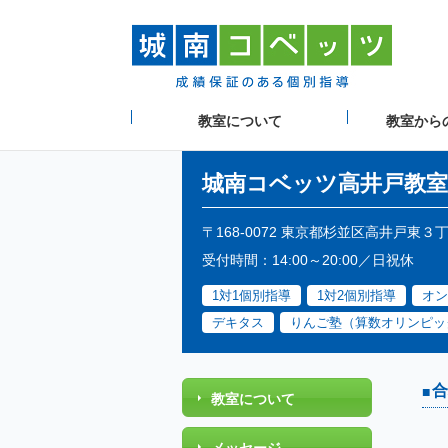
教室について
教室から
城南コベッツ
高井戸教室
〒168-0072 東京都杉並区高井戸東３
受付時間：14:00～20:00／日祝休
1対1個別指導
1対2個別指導
オン
デキタス
りんご塾（算数オリンピッ
合
教室について