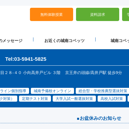
無料体験授業
資料請求
のメッセージ
お近くの城南コベッツ
城南コベッ
Tel:03-5941-5825
丁目２８-４０ 小向高井戸ビル ３階
京王井の頭線/高井戸駅 徒歩9分
ライン個別指導
城南予備校オンライン
総合型・学校推薦型選抜対策
ク対策）
定期テスト対策
大学入試一般選抜対策
高校入試対策
お盆休みのお知らせ