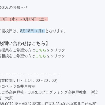
盆休みのお知らせ
月13日（水）～8月16日（土）
回開校日は、
8月18日（月）
となります。
お問い合わせはこちら】
験授業をご希望の方は
こちら
をクリック
習相談をご希望の方は
こちら
をクリック
----------------------------------------------------
営業時間：月～土14：00～20：00）
南コベッツ高井戸教室
んご塾高井戸校・QUREOプログラミング高井戸教室 併設
当 大原
68-0072
東京都杉並区高井戸東
3-28-40
小向高井戸ビル
3F