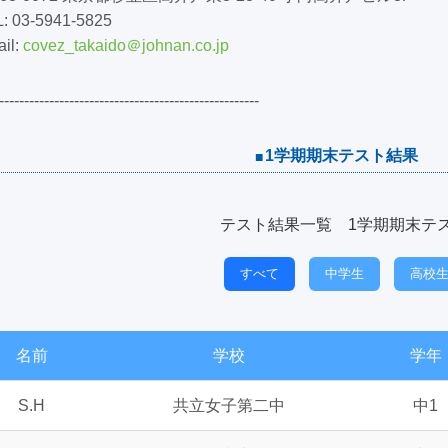
: 03-5941-5825
il:
covez_takaido
＠johnan.co.jp
----------------------------------------------------
1学期期末テスト結果
テスト結果一覧 1学期期末テ
すべて
中学生
高校
名前
学校
学年
S.H
共立女子第二中
中1