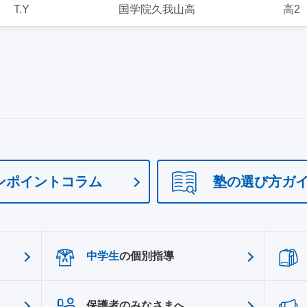
T.Y
国学院久我山高
高2
ンポイントコラム
塾の選び方ガ
中学生
の個別指導
保護者のみなさまへ