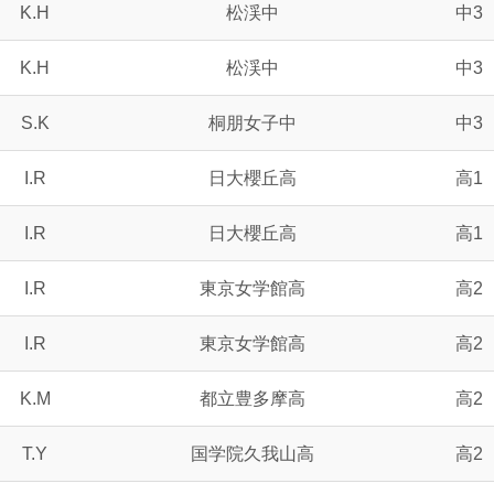
K.H
松渓中
中3
K.H
松渓中
中3
S.K
桐朋女子中
中3
I.R
日大櫻丘高
高1
I.R
日大櫻丘高
高1
I.R
東京女学館高
高2
I.R
東京女学館高
高2
K.M
都立豊多摩高
高2
T.Y
国学院久我山高
高2