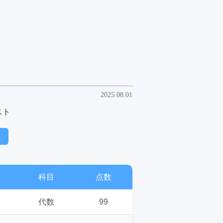
2025.08.01
スト
生
科目
点数
代数
99