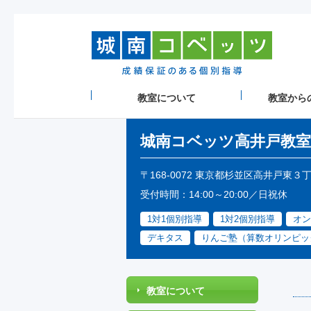
教室について
教室から
城南コベッツ
高井戸教室
〒168-0072 東京都杉並区高井戸東３
受付時間：14:00～20:00／日祝休
1対1個別指導
1対2個別指導
オン
デキタス
りんご塾（算数オリンピッ
教室について