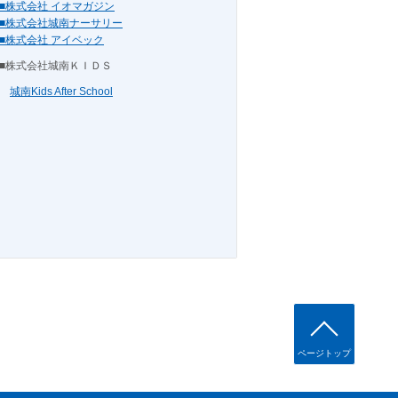
■株式会社 イオマガジン
■株式会社城南ナーサリー
■株式会社 アイベック
■株式会社城南ＫＩＤＳ
城南Kids After School
ページトップ