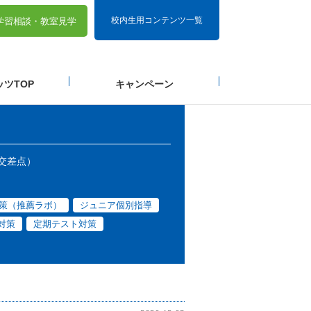
校内生用コンテンツ一覧
学習相談・
教室見学
ツTOP
キャンペーン
交差点）
策（推薦ラボ）
ジュニア個別指導
対策
定期テスト対策