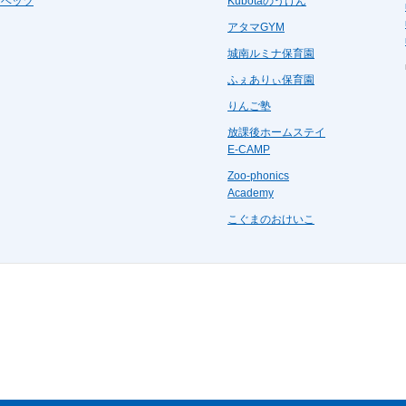
コベッツ
Kubotaのうけん
アタマGYM
城南ルミナ保育園
ふぇありぃ保育園
りんご塾
放課後ホームステイ
E-CAMP
Zoo-phonics
Academy
こぐまのおけいこ