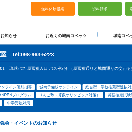
無料体験授業
資料請求
のお知らせ
お近くの城南コベッツ
城南コベッ
室
Tel:098-963-5223
01
琉球バス 屋冨祖入口 バス停2分 （屋冨祖通りと城間通りの交わる
オンライン個別指導
城南予備校オンライン
総合型・学校推薦型選抜対
TANRENプログラム
りんご塾（算数オリンピック対策）
英語検定試験
中学受験対策
強会・イベントのお知らせ