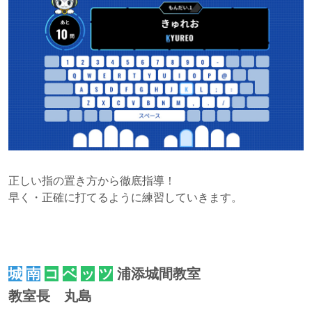
正しい指の置き方から徹底指導！
早く・正確に打てるように練習していきます。
城
南
コ
ベ
ッ
ツ
浦添城間教室
教室長 丸島