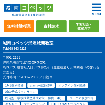
学習相談・
無料体験授業
資料請求
教室見学
城南コベッツ
浦添城間教室
Tel:098-963-5223
〒901-2133
沖縄県浦添市城間2-29-3-201
琉球バス 屋冨祖入口 バス停2分 （屋冨祖通りと城間通りの交わる
交差点）
受付時間：14:00～20:00／日祝休
1対2個別指導
atama+個別指導
オンライン個別指導
城南予備校オンライン
総合型・学校推薦型選抜対策（推薦ラボ）
ジュニア個別指導
デキタス
プログラミング
THE TANRENプログラム