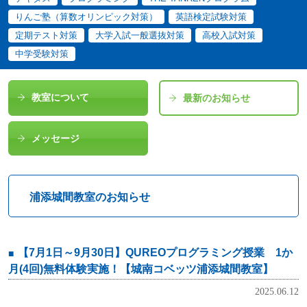
りんご塾（算数オリンピック対策）
英語検定試験対策
定期テスト対策
大学入試一般選抜対策
高校入試対策
中学受験対策
教室について
最新のお知らせ
メッセージ
浦添城間教室のお知らせ
【7月1日～9月30日】QUREOプログラミング授業 1か
月(4回)無料体験実施！【城南コベッツ浦添城間教室】
2025.06.12