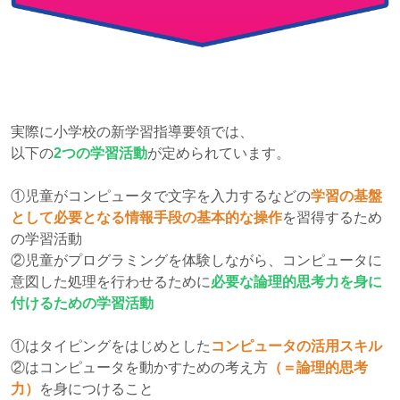
実際に小学校の新学習指導要領では、
以下の
2つの学習活動
が定められています。
①
児童がコンピュータで文字を入力するなどの
学習の基盤
として必要となる情報手段の基本的な操作
を習得するため
の学習活動
②児童がプログラミングを体験しながら、コンピュータに
意図した処理を行わせるために
必要な論理的思考力を身に
付けるための学習活動
①
はタイピングをはじめとした
コンピュータの活用スキル
②はコンピュータを動かすための考え方
（＝論理的思考
力）
を身につけること