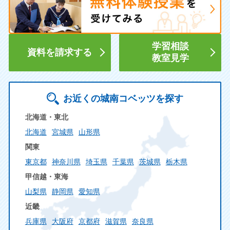
学習相談
資料を請求する
教室見学
お近くの城南コベッツを探す
北海道・東北
北海道
宮城県
山形県
関東
東京都
神奈川県
埼玉県
千葉県
茨城県
栃木県
甲信越・東海
山梨県
静岡県
愛知県
近畿
兵庫県
大阪府
京都府
滋賀県
奈良県