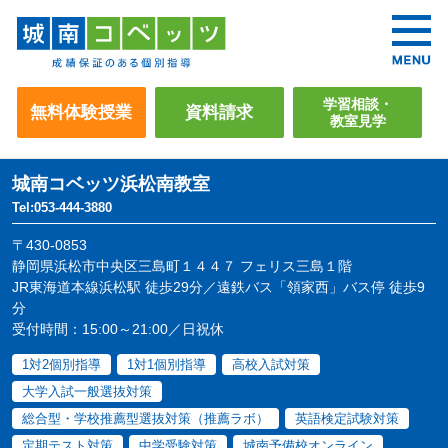
学習相談・
無料体験授業
資料請求
教室見学
城南コベッツ
浜松南教室
Tel:053-444-3880
〒430-0853
静岡県浜松市中央区三島町１４４７ フェリス三島１階
JR東海道本線浜松駅 徒歩29分／遠鉄バス「領家西」バス停 徒歩9
分
受付時間：15:00～21:00／日祝休
1対2個別指導
1対1個別指導
高校入試対策
大学入試一般選抜対策
総合型・学校推薦型選抜対策（推薦ラボ）
英語検定試験対策
定期テスト対策
中学受験対策
城南予備校オンライン