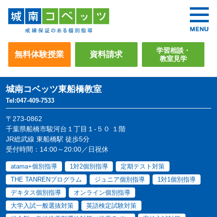
学習相談・
無料体験授業
資料請求
教室見学
城南コベッツ
東船橋教室
Tel:047-409-7533
〒273-0862
千葉県船橋市駿河台１丁目１-５０ １階
JR総武線 東船橋駅 徒歩5分
受付時間：14:00～20:00／日祝休
atama+個別指導
1対2個別指導
定期テスト対策
THE TANRENプログラム
ジュニア個別指導
1対1個別指導
デキタス個別指導
オンライン個別指導
大学入試一般選抜対策
英語検定試験対策