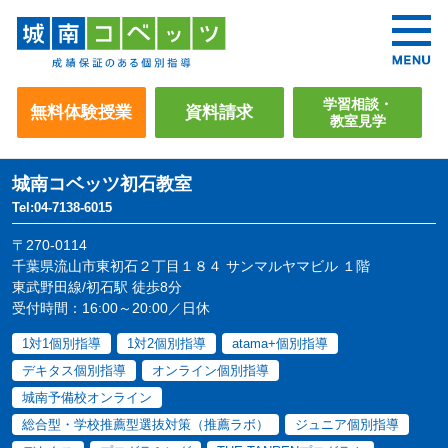
学習相談・
無料体験授業
資料請求
教室見学
城南コベッツ
初石教室
Tel:04-7138-6015
〒270-0114
千葉県流山市東初石２丁目１８４ サンマルヤマビル １階
東武野田線/初石駅 徒歩8分
受付時間：16:00～20:00／日休
1対1個別指導
1対2個別指導
atama+個別指導
デキタス個別指導
オンライン個別指導
城南予備校オンライン
総合型・学校推薦型選抜対策（推薦ラボ）
ジュニア個別指導