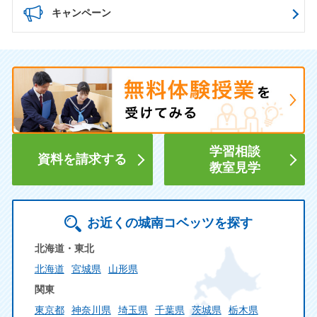
キャンペーン
学習相談
資料を請求する
教室見学
お近くの城南コベッツを探す
北海道・東北
北海道
宮城県
山形県
関東
東京都
神奈川県
埼玉県
千葉県
茨城県
栃木県