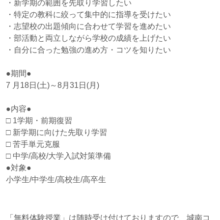
・新学期の範囲を先取り学習したい
・特定の教科に絞って集中的に指導を受けたい
・志望校の出題傾向に合わせて学習を進めたい
・部活動と両立しながら学校の成績を上げたい
・自分に合った勉強の進め方・コツを知りたい
●期間●
7 月18日(土)～8月31日(月)
●内容●
□ 1学期・前期復習
□ 新学期に向けた先取り学習
□ 苦手単元克服
□ 中学/高校/大学入試対策準備
●対象●
小学生/中学生/高校生/高卒生
「無料体験授業」は随時受け付けておりますので、城南コ