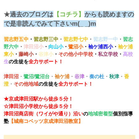
★
過去のブログは
【コチラ】
からも読めますの
で是非読んでみて下さいm(_ _)m
習志野五中
・
習志野三中
・
習志野七中
・
習志野一中
・
習志
野六中
・
津田沼
小
・
向山小
・
鷺沼小
・
袖ケ浦西小
・
袖ケ浦
東小
・
藤崎小
・
谷津小
・
その他小中学校
・
私立学校
・
高校
生
の生徒を
全力サポート！
津田沼
・
鷺沼/鷺沼台
・
袖ケ浦
・
谷津
・
奏の杜
・
秋津
・
香
澄
・
その他地域
の生徒を
全力サポート！
★京成津田沼駅から徒歩５分！
☆津田沼小学校から徒歩５分！
津田沼商店街（ワイがや通り）沿い
の
地域密着型
個別指導
塾
【城南コベッツ京成津田沼教室】