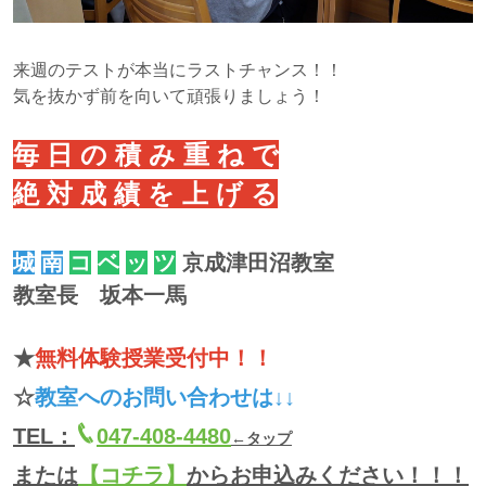
来週のテストが本当にラストチャンス！！
気を抜かず前を向いて頑張りましょう！
毎 日 の 積 み 重 ね で
絶 対 成 績 を 上 げ る
城
南
コ
ベ
ッ
ツ
京成津田沼教室
教室長 坂本一馬
★
無料体験授業受付中！！
☆
教室へのお問い合わせは↓↓
TEL：
047-408-4480
←タップ
または
【コチラ】
からお申込みください！！！