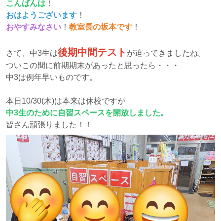
こんばんは
！
おはようございます
！
おやすみなさい
！
教室長の坂本です
！
後期中間テスト
さて、中3生は
が迫ってきましたね。
ついこの間に前期期末があったと思ったら・・・
中3は例年早いものです。
本日10/30(木)は本来は休校ですが
中3生のために自習スペースを開放しました。
皆さん頑張りました！！