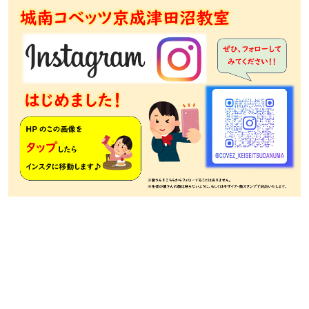
栄光ゼミナール 公文 くもん 小島進学セミナー 家庭教師のトライ 個別教室のトライ トライプラス 思学
舎 勉強クラブ 英才個別学院 明光義塾 五十鈴学習会 ITTO 市進 個太郎塾 森塾 緑成会 思学舎 東葛進学プ