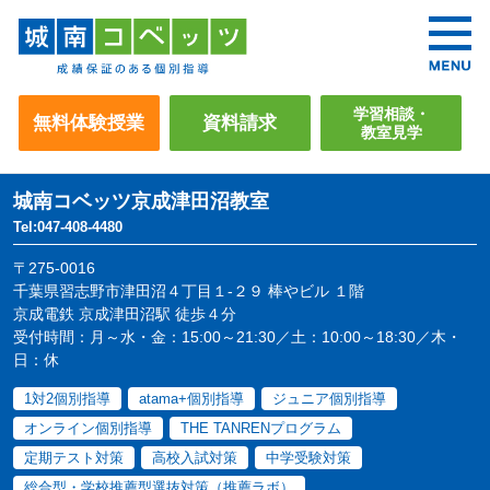
学習相談・
無料体験授業
資料請求
教室見学
城南コベッツ
京成津田沼教室
Tel:047-408-4480
〒275-0016
千葉県習志野市津田沼４丁目１-２９ 棒やビル １階
京成電鉄 京成津田沼駅 徒歩４分
受付時間：月～水・金：15:00～21:30／土：10:00～18:30／木・
日：休
1対2個別指導
atama+個別指導
ジュニア個別指導
オンライン個別指導
THE TANRENプログラム
定期テスト対策
高校入試対策
中学受験対策
総合型・学校推薦型選抜対策（推薦ラボ）