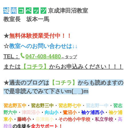
城
南
コ
ベ
ッ
ツ
京成津田沼教室
教室長 坂本一馬
★
無料体験授業受付中！！
☆
教室へのお問い合わせは↓↓
TEL：
047-408-4480
←タップ
または
【コチラ】
からお申込みください！！！
★
過去のブログは
【コチラ】
からも読めますの
で是非読んでみて下さいm(_ _)m
習志野五中
・
習志野三中
・
習志野七中
・
習志野一中
・
習志
野六中
・
津田沼
小
・
向山小
・
鷺沼小
・
袖ケ浦西小
・
袖ケ浦
東小
・
藤崎小
・
谷津南小
・
その他小中学校
・
私立学校
・
高
校生
の生徒を
全力サポート！