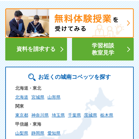
学習相談
資料を請求する
教室見学
お近くの城南コベッツを探す
北海道・東北
北海道
宮城県
山形県
関東
東京都
神奈川県
埼玉県
千葉県
茨城県
栃木県
甲信越・東海
山梨県
静岡県
愛知県