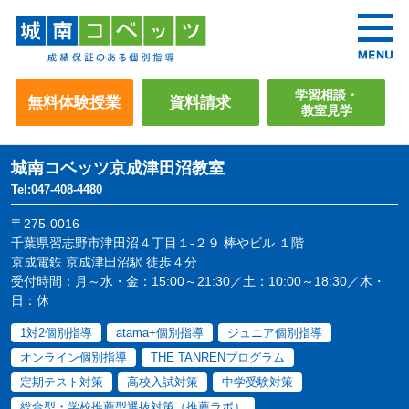
学習相談・
無料体験授業
資料請求
教室見学
城南コベッツ
京成津田沼教室
Tel:047-408-4480
〒275-0016
千葉県習志野市津田沼４丁目１-２９ 棒やビル １階
京成電鉄 京成津田沼駅 徒歩４分
受付時間：月～水・金：15:00～21:30／土：10:00～18:30／木・
日：休
1対2個別指導
atama+個別指導
ジュニア個別指導
オンライン個別指導
THE TANRENプログラム
定期テスト対策
高校入試対策
中学受験対策
総合型・学校推薦型選抜対策（推薦ラボ）