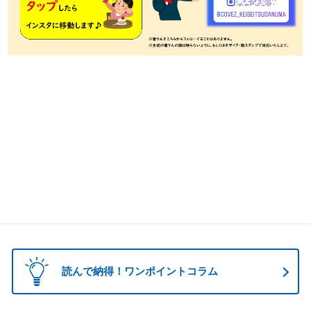
栄光ゼミナール 公文 くもん 小島進学セミナー 家庭教師のトライ 個別教室のトライ トライプラス 思学
舎 勉強クラブ 英才個別学院 明光義塾 五十鈴学習会 ITTO 市進 個太郎塾 森塾 緑成会 思学舎 東葛進学プ
ラザ プラザ個別指導学院 スクールIE 武田塾 ビザビ 東進ハイスクール 東進衛星
読んで納得！ワンポイントコラム