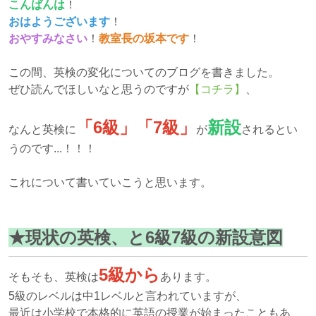
こんばんは
！
おはようございます
！
おやすみなさい
！
教室長の坂本です
！
この間、英検の変化についてのブログを書きました。
ぜひ読んでほしいなと思うのですが
【コチラ】
、
「6級」「7級」
新設
なんと英検に
が
されるとい
うのです...！！！
これについて書いていこうと思います。
★現状の英検、と6級7級の新設意図
5級から
そもそも、英検は
あります。
5級のレベルは中1レベルと言われていますが、
最近は
小学校で本格的に英語の授業が始まった
こともあ