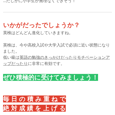
...たしかに小学生が無理なくできそう！
いかがだったでしょうか？
英検はどんどん進化していきますね。
英検は、今や高校入試や大学入試で必須に近い状態になり
ました。
低い級は
英語の勉強のきっかけだったりモチベーションア
ップだったり
に非常に有効です。
ぜひ積極的に受けてみましょう！
毎 日 の 積 み 重 ね で
絶 対 成 績 を 上 げ る