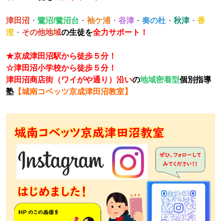
津田沼
・
鷺沼/鷺沼台
・
袖ケ浦
・
谷津
・
奏の杜
・
秋津
・
香
澄
・
その他地域
の生徒を
全力サポート！
★京成津田沼駅から徒歩５分！
☆津田沼小学校から徒歩５分！
津田沼商店街（ワイがや通り）沿い
の
地域密着型
個別指導
塾
【城南コベッツ京成津田沼教室】