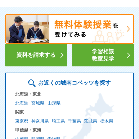
学習相談
資料を請求する
教室見学
お近くの城南コベッツを探す
北海道・東北
北海道
宮城県
山形県
関東
東京都
神奈川県
埼玉県
千葉県
茨城県
栃木県
甲信越・東海