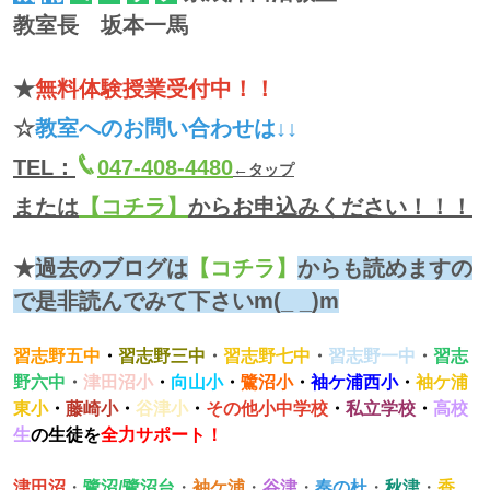
教室長 坂本一馬
★
無料体験授業受付中！！
☆
教室へのお問い合わせは↓↓
TEL：
047-408-4480
←タップ
または
【コチラ】
からお申込みください！！！
★
過去のブログは
【コチラ】
からも読めますの
で是非読んでみて下さいm(_ _)m
習志野五中
・
習志野三中
・
習志野七中
・
習志野一中
・
習志
野六中
・
津田沼
小
・
向山小
・
鷺沼小
・
袖ケ浦西小
・
袖ケ浦
東小
・
藤崎小
・
谷津小
・
その他小中学校
・
私立学校
・
高校
生
の生徒を
全力サポート！
津田沼
・
鷺沼/鷺沼台
・
袖ケ浦
・
谷津
・
奏の杜
・
秋津
・
香