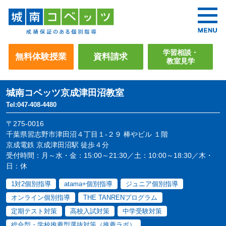
学習相談・
無料体験授業
資料請求
教室見学
城南コベッツ
京成津田沼教室
Tel:047-408-4480
〒275-0016
千葉県習志野市津田沼４丁目１-２９ 棒やビル １階
京成電鉄 京成津田沼駅 徒歩４分
受付時間：月～水・金：15:00～21:30／土：10:00～18:30／木・
日：休
1対2個別指導
atama+個別指導
ジュニア個別指導
オンライン個別指導
THE TANRENプログラム
定期テスト対策
高校入試対策
中学受験対策
総合型・学校推薦型選抜対策（推薦ラボ）