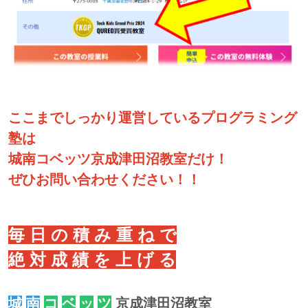
ここまでしっかり運営しているプログラミング
塾は
城南コベッツ京成津田沼教室だけ！
ぜひお問い合わせください！！
毎 日 の 積 み 重 ね で
絶 対 成 績 を 上 げ る
城
南
コ
ベ
ッ
ツ
京成津田沼教室