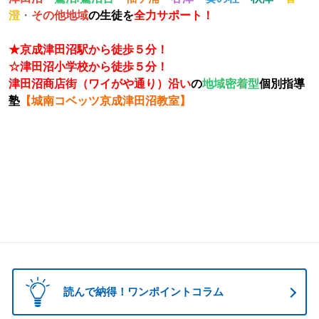
澄
・
その他地域
の生徒を
全力サポート！
★京成津田沼駅から徒歩５分！
☆津田沼小学校から徒歩５分！
津田沼商店街（ワイがや通り）沿い
の
地域密着型
個別指導
塾
【城南コベッツ京成津田沼教室】
栄光ゼミナール 公文 くもん 小島進学セミナー 家庭教師のトライ 個別教室のトライ トライプラス 思学
舎 勉強クラブ 英才個別学院 明光義塾 五十鈴学習会 ITTO 市進 個太郎塾 森塾 緑成会 思学舎 東葛進学プ
ラザ プラザ個別指導学院 スクールIE 武田塾 ビザビ 東進ハイスクール 東進衛星
読んで納得！ワンポイントコラム