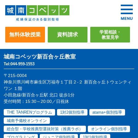
学習相談・
無料体験授業
資料請求
教室見学
城南コベッツ
新百合ヶ丘教室
Tel:044-959-1553
〒215-0004
神奈川県川崎市麻生区万福寺１丁目２-２ 新百合ヶ丘トウェンティ
ワン １階
小田急線/新百合ヶ丘駅 北口 徒歩1分
受付時間：15:30～20:00／日祝休
THE TANRENプログラム
1対2個別指導
atama+個別指導
城南予備校オンライン
総合型・学校推薦型選抜対策（推薦ラボ）
オンライン個別指導
プログラミング
ジュニア個別指導
1対1個別指導