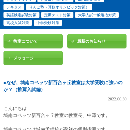
デキタス
りんご塾（算数オリンピック対策）
英語検定試験対策
定期テスト対策
大学入試一般選抜対策
高校入試対策
中学受験対策
教室について
最新のお知らせ
メッセージ
なぜ、城南コベッツ新百合ヶ丘教室は大学受験に強いの
か？（推薦入試編）
2022.06.30
こんにちは！
城南コベッツ新百合ヶ丘教室の教室長、中澤です。
城南コベッツは城南予備校が発祥の個別指導です。