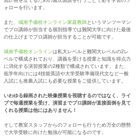
習計画を立てるための週次面談を行うことで必ず学習のフ
ォローを行います。
また、
城南予備校オンライン家庭教師
というマンツーマン
でプロ講師が担当する個別指導では難関大学に向けた最後
の仕上げまでプロ講師が担当することが可能です。
城南予備校オンライン
は私大レベルと難関大レベルの2レ
ベルで構成されており、講義を受ける授業と知識を得点力
に消化する演習授業の2種類で構成されています。また、
低学年向けには4技能英語や大学受験準備現代文など一般
入試にも推薦入試にも必要な授業をご提供しています。
いわゆる録画された映像授業を視聴するのではなく、ライ
ブで毎週授業を受け、演習までプロ講師が直接面倒を見て
くれる授業は他にはありません！
そして教室スタッフからのフォローも行うため万全の態勢
で大学受験に向けた勉強が可能になるのです。