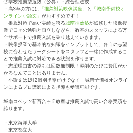
②学校推薦型選抜（公募）・総合型選抜
・高3卒の方には
「推薦対策映像講座」
と
「城南予備校オ
ンライン小論文」
がおすすめです！
・推薦対策で高い実績を誇る
城南推薦塾
が監修した映像授
業で日々の勉強と両立しながら、教室のスタッフによる万
全サポートで推薦入試を乗り越えていきます。
・映像授業で基本的な知識をインプットして、各自の志望
校に合わせたワークシートをスタッフと一緒に作成するこ
とで推薦入試に対応できる状態を作ります。
・志望理由書の添削は回数無制限！添削のたびに費用がか
かるなんてことはありません。
・小論文は1対2個別指導だけでなく、城南予備校オンライ
ンによるプロ講師による指導も受講可能です。
城南コベッツ新百合ヶ丘教室は推薦入試で高い合格実績を
誇ります。
・東京海洋大学
・東京都立大