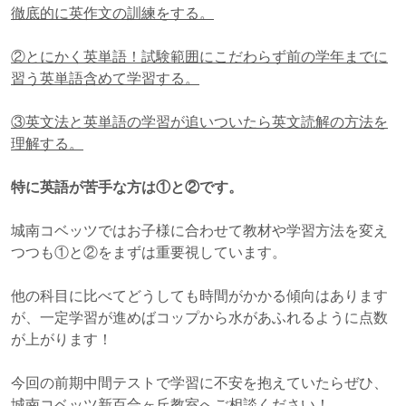
徹底的に英作文の訓練をする。
②とにかく英単語！試験範囲にこだわらず前の学年までに
習う英単語含めて学習する。
③英文法と英単語の学習が追いついたら英文読解の方法を
理解する。
特に英語が苦手な方は①と②です。
城南コベッツではお子様に合わせて教材や学習方法を変え
つつも①と②をまずは重要視しています。
他の科目に比べてどうしても時間がかかる傾向はあります
が、一定学習が進めばコップから水があふれるように点数
が上がります！
今回の前期中間テストで学習に不安を抱えていたらぜひ、
城南コベッツ新百合ヶ丘教室へご相談ください！