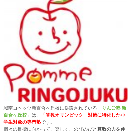
城南コベッツ新百合ヶ丘校に併設されている「
りんご塾 新
百合ヶ丘校
」は、
「算数オリンピック」対策に特化した小
学生対象の専門塾
です。
個々の目標に向かって、楽しく、のびのびと
算数の力を伸