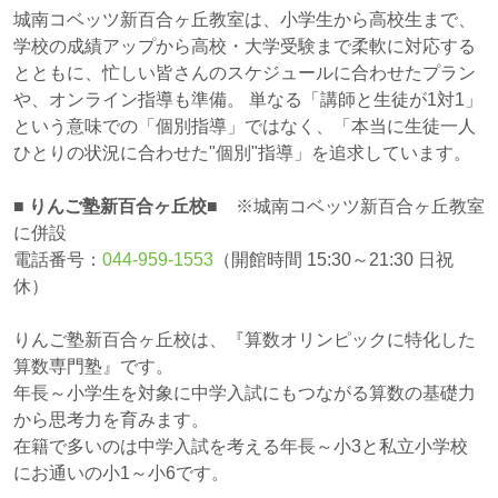
城南コベッツ新百合ヶ丘教室は、小学生から高校生まで、
学校の成績アップから高校・大学受験まで柔軟に対応する
とともに、忙しい皆さんのスケジュールに合わせたプラン
や、オンライン指導も準備。 単なる「講師と生徒が1対1」
という意味での「個別指導」ではなく、「本当に生徒一人
ひとりの状況に合わせた"個別"指導」を追求しています。
■ りんご塾新百合ヶ丘校■
※城南コベッツ新百合ヶ丘教室
に併設
電話番号：
044-959-1553
（開館時間 15:30～21:30 日祝
休）
りんご塾新百合ヶ丘校は、『算数オリンピックに特化した
算数専門塾』です。
年長～小学生を対象に中学入試にもつながる算数の基礎力
から思考力を育みます。
在籍で多いのは中学入試を考える年長～小3と私立小学校
にお通いの小1～小6です。