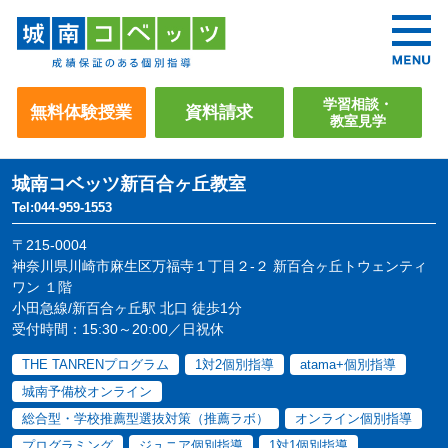
学習相談・
無料体験授業
資料請求
教室見学
城南コベッツ
新百合ヶ丘教室
Tel:044-959-1553
〒215-0004
神奈川県川崎市麻生区万福寺１丁目２-２ 新百合ヶ丘トウェンティ
ワン １階
小田急線/新百合ヶ丘駅 北口 徒歩1分
受付時間：15:30～20:00／日祝休
THE TANRENプログラム
1対2個別指導
atama+個別指導
城南予備校オンライン
総合型・学校推薦型選抜対策（推薦ラボ）
オンライン個別指導
プログラミング
ジュニア個別指導
1対1個別指導