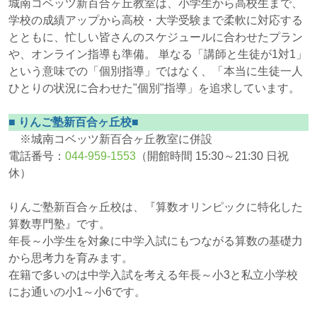
城南コベッツ新百合ヶ丘教室は、小学生から高校生まで、
学校の成績アップから高校・大学受験まで柔軟に対応する
とともに、忙しい皆さんのスケジュールに合わせたプラン
や、オンライン指導も準備。 単なる「講師と生徒が1対1」
という意味での「個別指導」ではなく、「本当に生徒一人
ひとりの状況に合わせた"個別"指導」を追求しています。
■ りんご塾新百合ヶ丘校■
※城南コベッツ新百合ヶ丘教室に併設
電話番号：
044-959-1553
（開館時間 15:30～21:30 日祝
休）
りんご塾新百合ヶ丘校は、『算数オリンピックに特化した
算数専門塾』です。
年長～小学生を対象に中学入試にもつながる算数の基礎力
から思考力を育みます。
在籍で多いのは中学入試を考える年長～小3と私立小学校
にお通いの小1～小6です。