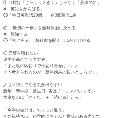
① 目標は「ざっくり大きく」じゃなく「具体的に」
❌「英語をがんばる」
⭕「毎日英単語20個」「週3回長文1題」
② 「最初の一歩」を超具体的に決める
❌「勉強する」
⭕「机に座る → 教科書を開く → 5分だけやる」
③ 完璧を狙わない
途中で崩れても大丈夫。
「また次の区切りで仕切り直せばいい」
そう考えられるのが、新年効果の強いところです。
人は区切りでやる気が出やすい
新年・新学期・誕生日...実はチャンスがいっぱい
大事なのは「やる気」＋「続ける仕組み」
『今年の自分は、ちょっと違う』
その気持ちは、科学的にちゃんと意味のある力です。