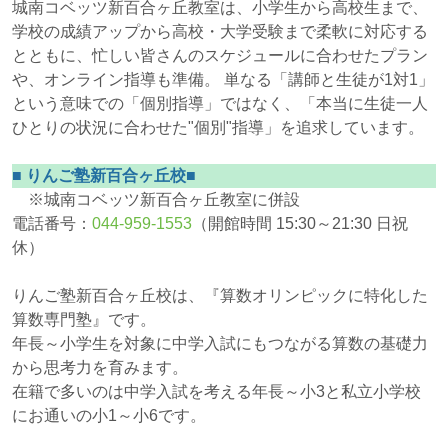
城南コベッツ新百合ヶ丘教室は、小学生から高校生まで、
学校の成績アップから高校・大学受験まで柔軟に対応する
とともに、忙しい皆さんのスケジュールに合わせたプラン
や、オンライン指導も準備。 単なる「講師と生徒が1対1」
という意味での「個別指導」ではなく、「本当に生徒一人
ひとりの状況に合わせた"個別"指導」を追求しています。
■ りんご塾新百合ヶ丘校■
※城南コベッツ新百合ヶ丘教室に併設
電話番号：
044-959-1553
（開館時間 15:30～21:30 日祝
休）
りんご塾新百合ヶ丘校は、『算数オリンピックに特化した
算数専門塾』です。
年長～小学生を対象に中学入試にもつながる算数の基礎力
から思考力を育みます。
在籍で多いのは中学入試を考える年長～小3と私立小学校
にお通いの小1～小6です。