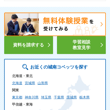
学習相談
資料を請求する
教室見学
お近くの城南コベッツを探す
北海道・東北
北海道
宮城県
山形県
関東
東京都
神奈川県
埼玉県
千葉県
茨城県
栃木県
甲信越・東海