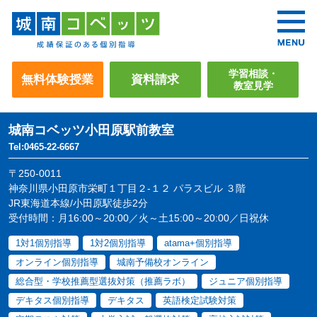
学習相談・
無料体験授業
資料請求
教室見学
城南コベッツ
小田原駅前教室
Tel:0465-22-6667
〒250-0011
神奈川県小田原市栄町１丁目２-１２ パラスビル ３階
JR東海道本線/小田原駅徒歩2分
受付時間：月16:00～20:00／火～土15:00～20:00／日祝休
1対1個別指導
1対2個別指導
atama+個別指導
オンライン個別指導
城南予備校オンライン
総合型・学校推薦型選抜対策（推薦ラボ）
ジュニア個別指導
デキタス個別指導
デキタス
英語検定試験対策