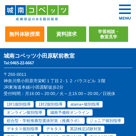
学習相談・
無料体験授業
資料請求
教室見学
城南コベッツ
小田原駅前教室
Tel:0465-22-6667
〒250-0011
神奈川県小田原市栄町１丁目２-１２ パラスビル ３階
JR東海道本線/小田原駅徒歩2分
受付時間：月16:00～20:00／火～土15:00～20:00／日祝休
1対1個別指導
1対2個別指導
atama+個別指導
オンライン個別指導
城南予備校オンライン
総合型・学校推薦型選抜対策（推薦ラボ）
ジュニア個別指導
デキタス個別指導
デキタス
英語検定試験対策