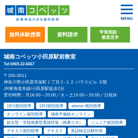
学習相談・
無料体験授業
資料請求
教室見学
城南コベッツ
小田原駅前教室
Tel:0465-22-6667
〒250-0011
神奈川県小田原市栄町１丁目２-１２ パラスビル ３階
JR東海道本線/小田原駅徒歩2分
受付時間：月16:00～20:00／火～土15:00～20:00／日祝休
1対1個別指導
1対2個別指導
atama+個別指導
オンライン個別指導
城南予備校オンライン
総合型・学校推薦型選抜対策（推薦ラボ）
ジュニア個別指導
デキタス個別指導
デキタス
英語検定試験対策