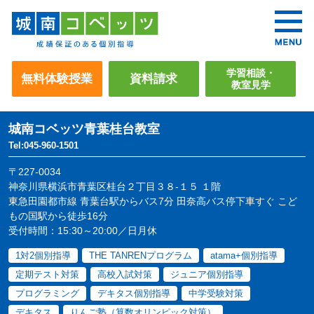
学習相談・
無料体験授業
資料請求
教室見学
城南コベッツ
青葉桂台教室
Tel:045-960-1501
〒227-0034
神奈川県横浜市青葉区桂台２丁目３８-１５ １階
東急田園都市線 青葉台駅からバス7分 田奈高バス停下車すぐ こど
もの国駅から徒歩16分
受付時間：15:30～20:00／日月休
1対2個別指導
THE TANRENプログラム
atama+個別指導
定期テスト対策
高校入試対策
ジュニア個別指導
プログラミング
デキタス個別指導
中学受験対策
デキタス
りんご塾（算数オリンピック対策）