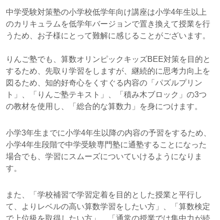
中学受験対策塾の小学校低学年向け講座は小学4年生以上
のカリキュラムを低学年バージョンで置き換えて授業を行
うため、お子様にとって難解に感じることがございます。
りんご塾でも、算数オリンピックキッズBEE対策を目的と
するため、先取り学習をしますが、継続的に思考力向上を
図るため、知的好奇心をくすぐる内容の「パズルプリン
ト」、「りんご塾テキスト」、「積み木ブロック」の3つ
の教材を使用し、「総合的な算数力」を身につけます。
小学3年生までに小学4年生以降の内容の予習をするため、
小学4年生段階で中学受験専門塾に通塾することになった
場合でも、学習にスムーズについていけるようになりま
す。
また、「学校補習で学習定着を目的とした授業と平行し
て、よりレベルの高い算数学習をしたい方」、「算数検定
で上位級を取得したい方」、「通常の授業では集中力が続