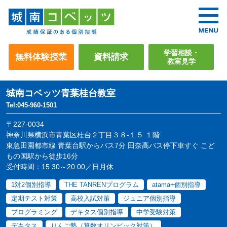
学習相談・
無料体験授業
資料請求
教室見学
城南コベッツ
青葉桂台教室
Tel:045-960-1501
〒227-0034
神奈川県横浜市青葉区桂台２丁目３８-１５ １階
東急田園都市線 青葉台駅からバス7分 田奈高バス停下車すぐ こど
もの国駅から徒歩16分
受付時間：15:30～20:00／日月休
1対2個別指導
THE TANRENプログラム
atama+個別指導
定期テスト対策
高校入試対策
ジュニア個別指導
プログラミング
デキタス個別指導
中学受験対策
デキタス
りんご塾（算数オリンピック対策）