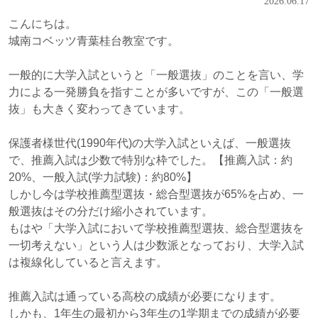
2026.06.17
こんにちは。
城南コベッツ青葉桂台教室です。
一般的に大学入試というと「一般選抜」のことを言い、学
力による一発勝負を指すことが多いですが、この「一般選
抜」も大きく変わってきています。
保護者様世代(1990年代)の大学入試といえば、一般選抜
で、推薦入試は少数で特別な枠でした。【推薦入試：約
20%、一般入試(学力試験)：約80%】
しかし今は学校推薦型選抜・総合型選抜が65%を占め、一
般選抜はその分だけ縮小されています。
もはや「大学入試において学校推薦型選抜、総合型選抜を
一切考えない」という人は少数派となっており、大学入試
は複線化していると言えます。
推薦入試は通っている高校の成績が必要になります。
しかも、1年生の最初から3年生の1学期までの成績が必要