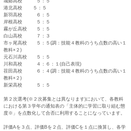
城郷高校 ５：５
港北高校 ５：５
新羽高校 ６：５
岸根高校 ５：５
霧が丘高校 ５：５
白山高校 ７：３
市ヶ尾高校 ５：５(調：技能４教科のうち点数の高い１
教科×２)
元石川高校 ５：５
川和高校 ４：６：１(自己表現)
荏田高校 ６
：４(調：技能４教科のうち点数の高い１
教科×２)
新栄高校 ５：５
第２次選考(※２次募集とは異なります)において、各教科
における第３学年の通知表の「主体的に学習に取り組む態
度※」を点数化して合否に利用することになっています。
評価Aを３点、評価Bを２点、評価Cを１点に換算し、各学