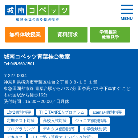
学習相談・
無料体験授業
資料請求
教室見学
城南コベッツ
青葉桂台教室
Tel:045-960-1501
〒227-0034
神奈川県横浜市青葉区桂台２丁目３８-１５ １階
東急田園都市線 青葉台駅からバス7分 田奈高バス停下車すぐ こど
もの国駅から徒歩16分
受付時間：15:30～20:00／日月休
1対2個別指導
THE TANRENプログラム
atama+個別指導
定期テスト対策
高校入試対策
ジュニア個別指導
プログラミング
デキタス個別指導
中学受験対策
デキタス
りんご塾（算数オリンピック対策）