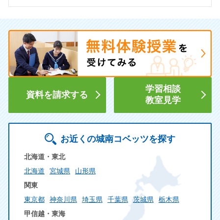
学習相談
資料を請求する
教室見学
お近くの城南コベッツを探す
北海道・東北
北海道
宮城県
山形県
関東
東京都
神奈川県
埼玉県
千葉県
茨城県
栃木県
甲信越・東海