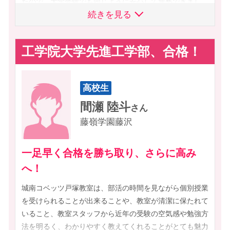
たので、大学受験でも同じように安心して通塾できまし
とにかく、継続してください！
の評定が4.0以上でないと受験できませんでした。
続きを見る
た。
元々古典の成績が低かった私ですが、それもコベッツの指導
入試内容は、小論文と面接だったので、推薦対策コース
のおかげで無事成績を上げることができた為、「総合型で無
を利用しながら、個別指導でも様々なアドバイスを頂きま
工学院大学先進工学部、合格！
理でも公募型が受験できる...！」という心に余裕のある状態
した。
で臨むことができました。
戸塚教室はスタッフの皆さんがフレンドリーで話しやす
結果、総合型選抜で合格をいただき、公募型推薦は受験しま
く、受験にあたって不安だった小論文対策や提出書類の政
高校生
せんでしたが、
策、面接等、得意な先生に直接聞きやすい環境だったた
コベッツに通って良かったことばかりで、城南コベッツ戸塚
め、不安を解消した状態で入試に臨めました！
間瀬 陸斗
さん
教室・スタッフのみなさんに心から感謝しています！
藤嶺学園藤沢
一足早く合格を勝ち取り、さらに高み
へ！
城南コベッツ戸塚教室は、部活の時間を見ながら個別授業
を受けられることが出来ることや、教室が清潔に保たれて
いること、教室スタッフから近年の受験の空気感や勉強方
法を明るく、わかりやすく教えてくれることがとても魅力