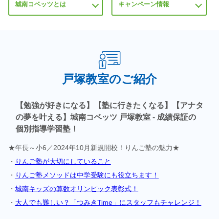
城南コベッツとは
キャンペーン情報
戸塚教室のご紹介
【勉強が好きになる】【塾に行きたくなる】【アナタ
の夢を叶える】城南コベッツ 戸塚教室 - 成績保証の
個別指導学習塾！
★年長～小6／2024年10月新規開校！りんご塾の魅力★
・
りんご塾が大切にしていること
・
りんご塾メソッドは中学受験にも役立ちます！
・
城南キッズの算数オリンピック表彰式！
・
大人でも難しい？「つみきTime」にスタッフもチャレンジ！