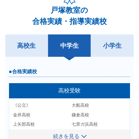
戸塚教室の
合格実績・指導実績校
高校生
中学生
小学生
合格実績校
合格実績校
高校受験
大学受験
《国公立》
《公立》
大船高校
神戸大学-経済
千葉大学-法政経
金井高校
鎌倉高校
東京学芸大学-教育
横浜市立大学-看護
上矢部高校
七里ガ浜高校
《私立》
国際医療福祉大学-小田原保健
戸塚高校
東高校
青山学院大学-コミュニティ人
続きを見る
続きを見る