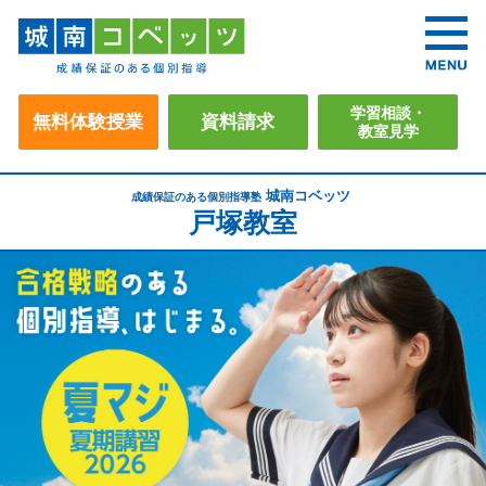
学習相談・
無料体験授業
資料請求
教室見学
城南コベッツ
成績保証のある個別指導塾
戸塚教室