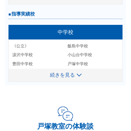
医療学部
間科学
藤沢清流高校
舞岡高校
桜美林大学-リベラルアーツ
学習院大学-経済
横浜栄高校
横浜清陵高校
指導実績校
指導実績校
神奈川大学-外国語
神奈川大学-経営
横浜平沼高校
市立川崎高校
神奈川大学-経済
神奈川大学-人間科学
横浜商業高校
藤沢総合高校
高等学校
中学校
神奈川工科大学-健康医療
鎌倉女子大学-家政
《私立》
桐蔭学園高校
関東学院大学-看護
関東学院大学-経営
《公立》
《公立》
飯島中学校
旭高校
柏木学園高校
鎌倉学園高校
関東学院大学-理工
共立女子大学-家政
金井高校
汲沢中学校
小山台中学校
金沢高校
関東学院高校
鵠沼高校
工学院大学-工
国士舘大学-体育
上矢部高校
豊田中学校
戸塚中学校
川崎総合科学高校
湘南工科大学付属高校
橘学苑高校
相模女子大学-栄養科学
相模女子大学-学芸
クラーク記念国際高校
日限山中学校
舞岡中学校
桜丘高校
続きを見る
続きを見る
藤嶺学園藤沢高校
武相高校
相模女子大学-人間社会
産業能率大学-経営
湘南台高校
南戸塚中学校
《私立》
逗子高校
法政大学第二高校
横浜高校
産業能率大学-情報マネジメン
実践女子大学-人間社会
星槎高校
青山学院横浜英和中学校
神奈川大学附属中学校
戸塚高校
横浜商科大学高校
横浜清風高校
ト
合格実績校
藤沢清流
鎌倉学園中学校
慶応義塾大学普通部
舞岡高校
横浜創学館高校
横浜隼人高校
湘南医療大学-保健医療
湘南鎌倉医療大学-看護
横須賀大津高校
逗子開成中学校
藤嶺学園藤沢中学校
横浜市立南高校
横浜富士見丘学園高校
※2019~2026年度入試実績
白百合女子大学-文
成蹊大学-経済
中学受験
横浜桜陽高校
※2018~2026年度指導実績
横浜国際高校
専修大学-経営
専修大学-経済
戸塚教室の体験談
横浜栄高校
横浜商業高校