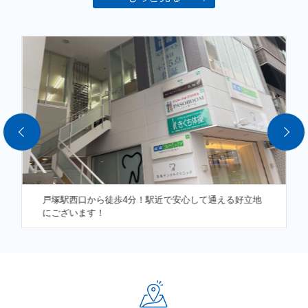
★高校生／
2023年度
大学合格体験記★
・［明治学院大学合格］［指定校推薦］ 評定平均驚異の5.0！
・［日本女子大学合格］［総合型選抜］進級の危うかった私が！
・［日本大学合格］［指定校推薦］指定校を諦めていた僕が！
・［神奈川大学合格］［総合型選抜］兄と同じ塾から同じ大学
へ！
・［神奈川大学他合格］［一般選抜］3年夏まで部活動と2足の草
鞋でも！
戸塚駅西口から徒歩4分！駅近で安心して通える好立地
・［杏林大学他合格］［一般選抜］将来の夢を追いかけ続けて！
にございます！
■城南コベッツ戸塚教室 教室長・中村よりご挨拶■
こんにちは！
成績保証のある個別指導塾 城南コベッツ戸塚教室の教室
HP
をご