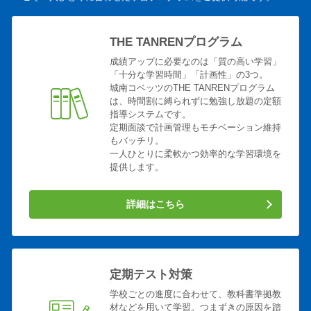
THE TANRENプログラム
成績アップに必要なのは「質の高い学習」
「十分な学習時間」「計画性」の3つ。
城南コベッツのTHE TANRENプログラム
は、時間割に縛られずに勉強し放題の定額
指導システムです。
定期面談で計画管理もモチベーション維持
もバッチリ。
一人ひとりに柔軟かつ効率的な学習環境を
提供します。
詳細はこちら
定期テスト対策
学校ごとの進度に合わせて、教科書準拠教
材などを用いて学習。つまずきの原因を踏