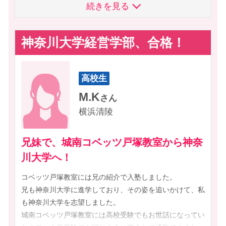
続きを見る
目標とし、テスト期間は朝から晩までひたすら勉強しまし
続きを見る
ことで、テストで補習を免れ、無事に3年生になることができ
明治大学-農
明治学院大学-法
た。
ました。
目白大学-経営
目白大学-心理
テスト当日は朝４時前から勉強していたため、本当に大変
進級後は文系選択のため、学校での数学の授業はなくなりま
神奈川大学経営学部、合格！
でした。
横浜商科大学-商
横浜創英大学-看護
したが、成績を少しでも上げるため、英語と古典の週2回の通
合格した時は、今までの様々なプレッシャーから解放され
立正大学-文
立正大学-法
塾を続けました。
て、心が軽くなりました。とても嬉しかったです！
そして、3年生の夏頃、自分の好きな国語や高校3年間の活動
立教大学-文
和光大学-経済経営
高校生
城南コベッツ戸塚教室に通って良かったことは、講師の皆
を活かすことができる総合型入試で日本女子大文学部を受験
和光大学-現代人間
※2019～2026年度入試実績
さんが親身になって分かりやすく指導してくださること
M.K
することに決めました。
さん
や、塾長が面談の時に進路についてよく考えてくださるこ
総合型選抜の一次試験では、書類選考で事前課題があったた
横浜清陵
とです。
め、個別指導で添削をしてもらいました。誤字脱字等の間違
スタッフの皆さんに対して信頼して通塾することができま
えている部分の訂正だけではなく、自分の文章や意見を否定
兄妹で、城南コベッツ戸塚教室から神奈
した。
することなく掘り下げるような質問を繰り返し、指導に当た
川大学へ！
これから指定校推薦で受験しようと思っている高校生に１
ってくださったことで、楽しみながらより知見の深まった課
つメッセージを送るなら
題を仕上げることが出来ました。
コベッツ戸塚教室には兄の紹介で入塾しました。
「継続は力なり」
二次試験の古文読解でも、城南コベッツに通った甲斐があ
兄も神奈川大学に進学しており、その姿を追いかけて、私
この言葉に尽きると思います。
り、落ち着いて受験することができました。
も神奈川大学を志望しました。
１つ１つのテストにしっかり気を抜かず、頑張ってほしい
もし、総合型選抜で不合格となったら、公募制推薦で同じ大
城南コベッツ戸塚教室には高校受験でもお世話になってい
です。
学・学部を受験するつもりでいましたが、公募型推薦は国語