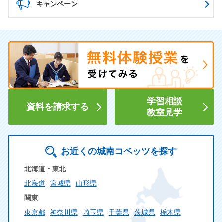
キャンペーン
学習相談
資料を請求する
教室見学
お近くの城南コベッツを探す
北海道・東北
北海道
宮城県
山形県
関東
東京都
神奈川県
埼玉県
千葉県
茨城県
栃木県