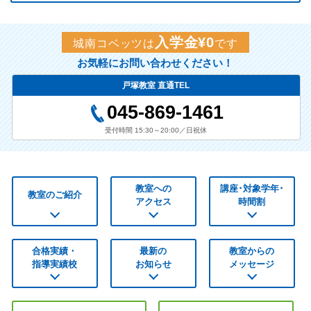
入学金¥0
城南コベッツは
です
お気軽にお問い合わせください！
戸塚教室 直通TEL
045-869-1461
受付時間 15:30～20:00／日祝休
教室への
講座･対象学年･
教室のご紹介
アクセス
時間割
合格実績・
最新の
教室からの
指導実績校
お知らせ
メッセージ