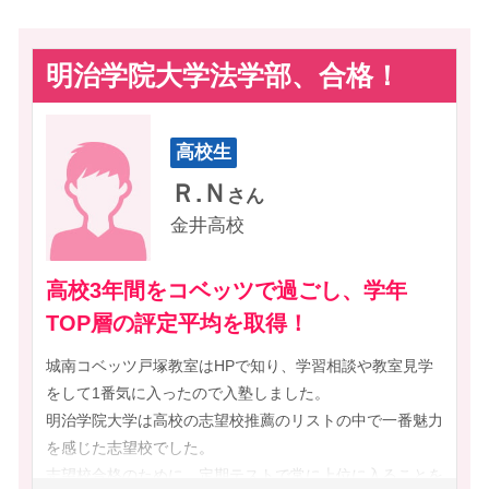
※編集中※
千葉工業大学-情報科学
千葉工業大学-創造工
横浜立野高校
《私立》
中央大学-法
鶴見大学-文
鎌倉女子大学高等部
公文国際学園高等部
明治学院大学法学部、合格！
帝京大学-外国語
桐蔭横浜大学-スポーツ
指導実績校
湘南白百合学園高校
湘南学院高校
桐蔭横浜大学-法
東海大学-文化社会
湘南工科大学付属高校
中央大学付属横浜高校
東海大学-経営学部
東京経済大学-経営
小学校
日本大学藤沢高校
平塚学園高校
高校生
高校生
東京工芸大学-芸術
東京電機大学-システム
藤沢翔陵高校
法政大学国際高校
Ｒ.Ｎ
《公立》
柏尾小学校
Ｎ
さん
さん
東京都市大学-工
東京都市大学-人間科学
八洲学園高校
横須賀学院高校
金井高校
汲沢小学校
倉田小学校
横浜氷取沢
東京農業大学-応用生物
東京農業大学-生物産業
横浜清風高校
横浜創学館高校
千秀小学校
戸塚小学校
東京農業大学-国際食料
東京未来大学-こども心
※2018~2026年度指導実績
高校3年間をコベッツで過ごし、学年
名瀬小学校
東汲沢小学校
成績向上＆志望校合格、どちらもコベッツ
続きを見る
東洋学園大学-現代経営
日本大学-生物資源
TOP層の評定平均を取得！
東戸塚小学校
南戸塚小学校
で！
日本大学-物理
日本体育大学-児童スポーツ教
矢部小学校
※2018~2026年度指導実績
育
城南コベッツ戸塚教室はHPで知り、学習相談や教室見学
私は学校の成績が良くありませんでした。
をして1番気に入ったので入塾しました。
日本体育大学-保健医療
法政大学-法
そこで、進学が不安なほど理解できなかった数学の成績向上
明治学院大学は高校の志望校推薦のリストの中で一番魅力
のためには「個別指導」しかない！と思い、城南コベッツ戸
フェリス女子大学-国際交流
文教大学-情報
を感じた志望校でした。
塚教室に通い始めました。
明治大学-情報コミュニケーシ
明治大学-政治経済
志望校合格のために、定期テストで常に上位に入ることを
コベッツで、先生に教えてもらいながら提出物を完成させる
ョン