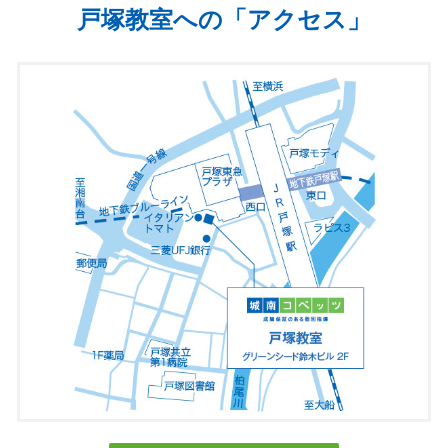
戸塚教室への「アクセス」
覧いただき、誠にありがとうございます。
私たち城南コベッツ戸塚教室は、スタッフ一丸となって、他の誰
でもない［アナタ］の学習のお手伝いをさせていただきます。
【勉強が好きになる】【塾に行きたくなる】【アナタの夢を叶え
る】、そんな城南コベッツ戸塚教室で、［アナタ］の夢を叶えま
せんか？
■
指導実績校（直近
3
年間）
◯
小学校
戸塚小・南戸塚小・東戸塚小・矢部小・倉田小・舞岡小・南舞岡
小・汲沢小・東汲沢小・鳥が丘小・永谷小・柏尾小・日限山小・
秋葉小・豊田小など
◯
中学校
戸塚中・南戸塚中・舞岡中・豊田中・日限山中・領家中・汲沢
中・飯島中・名瀬中・秋葉中など
◯
高校