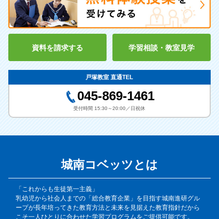
資料を請求する
学習相談・教室見学
戸塚教室 直通TEL
045-869-1461
受付時間 15:30～20:00／日祝休
城南コベッツとは
「これからも生徒第一主義」
乳幼児から社会人までの「総合教育企業」を目指す城南進研グル
ープが長年培ってきた教育方法と未来を見据えた教育指針だから
こそ一人ひとりに合わせた学習プログラムをご提供可能です。