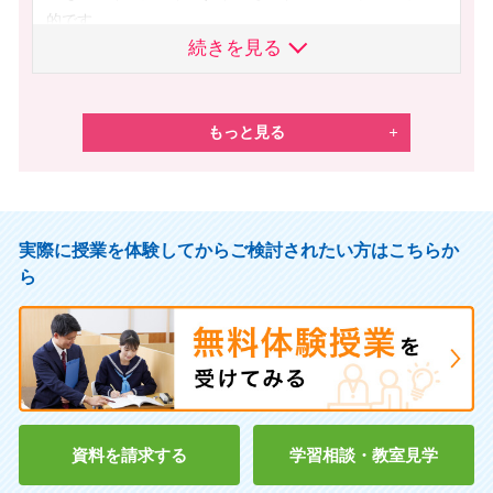
的です。
続きを見る
また、志望理由書を書く際には、訂正箇所がなかなか減ら
ず、城南予備校オンライン家庭教師に助けを求められてあ
りがたかったです。
今回、僕は城南コベッツの指導を経て、自己推薦型選抜で
もっと見る
合格しました。
1校合格したことで、より上位の大学に挑戦的にガツガツ
受験しにいけます。
このまま気の抜けない環境に身を置き続けて、トライしに
実際に授業を体験してからご検討されたい方はこちらか
いきます！！
ら
資料を請求する
学習相談・教室見学