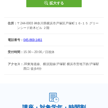
拡大する
戸塚高・舞岡高・金井高・上矢部高・横浜桜陽高・横浜清陵高・
横浜氷取沢高・光陵高・大船高・藤沢西高など
住所：
〒244-0003 神奈川県横浜市戸塚区戸塚町１６-１５ グリー
ンシード鈴木ビル ２階
■
城南コベッツ戸塚教室をもっともっと知りたい☆彡
「今月のお知らせ」はコチラから！
電話番号：
045-869-1461
「教室からのメッセージ」はコチラから！
受付時間：
15:30～20:00／日祝休
「合格実績・指導実績」はコチラから！
アクセス：
JR東海道線、横須賀線/戸塚駅 横浜市営地下鉄/戸塚駅
西口 徒歩4分
■他の誰でもないアナタをお待ちしております☆彡
045-869-1461
□電話相談：
□資料請求：
申込フォーム
□来校相談：
申込フォーム
□体験授業：
申込フォーム
講座・対象学年・時間割