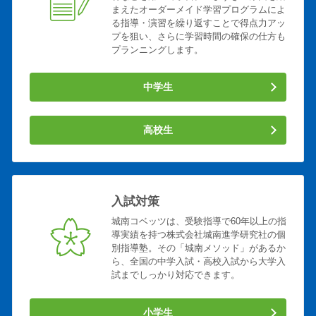
まえたオーダーメイド学習プログラムによ
る指導・演習を繰り返すことで得点力アッ
プを狙い、さらに学習時間の確保の仕方も
プランニングします。
中学生
高校生
入試対策
城南コベッツは、受験指導で60年以上の指
導実績を持つ株式会社城南進学研究社の個
別指導塾。その「城南メソッド」があるか
ら、全国の中学入試・高校入試から大学入
試までしっかり対応できます。
小学生