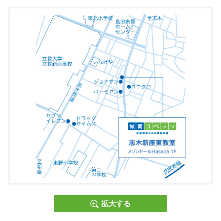
コベッツでは、学校選びのアドバイスから、北辰テスト対
策、
本試験の対策まで指導
します。
“目標高校に合格するには、具体的に何をどうすればいい
か？”
しっかり
指導します。
☆公立高校の新制度の対応へ対応し、上位校が採用する学校
選択問題の対策も得意と
します。
【４】．大学入試まで指導可能
当教室は、“高校進学後”に力を入れています。
１年時から良い成績を取るために、
高校ごとの教科書・カリ
キュラムに対して、
個別に指導を行い、推薦入試でも一般入
試でもどちらでも対
拡大する
応できる実力を目指します。