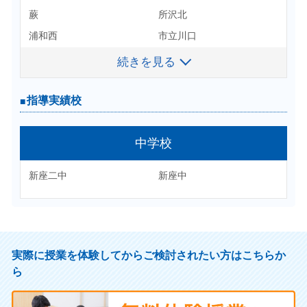
立教大
蕨
所沢北
中央大
法政大
浦和西
市立川口
学習院大
東洋大
和光国際
川口北
日本大
続きを見る
続きを見る
駒澤大
所沢
川越南
獨協大
市立川越
与野
指導実績校
朝霞
朝霞西
南稜
中央大付
中学校
芝浦工大付
淑徳与野
新座二中
新座中
星野
独協埼玉
大妻嵐山
日大豊山
東京家政大付
大東文化第一
実際に授業を体験してからご検討されたい方はこちらか
ら