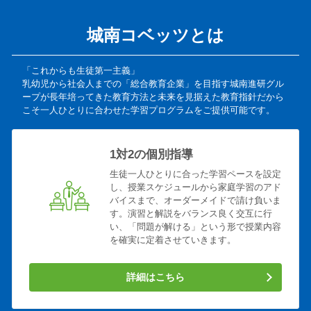
城南コベッツとは
「これからも生徒第一主義」
乳幼児から社会人までの「総合教育企業」を目指す城南進研グル
ープが長年培ってきた教育方法と未来を見据えた教育指針だから
こそ一人ひとりに合わせた学習プログラムをご提供可能です。
1対2の個別指導
生徒一人ひとりに合った学習ペースを設定
し、授業スケジュールから家庭学習のアド
バイスまで、オーダーメイドで請け負いま
す。演習と解説をバランス良く交互に行
い、「問題が解ける」という形で授業内容
を確実に定着させていきます。
詳細はこちら