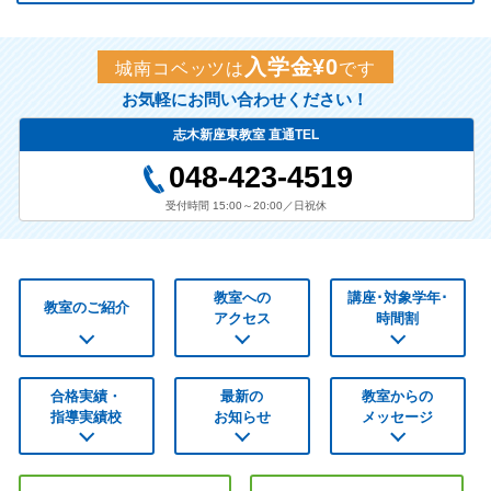
入学金¥0
城南コベッツは
です
お気軽にお問い合わせください！
志木新座東教室 直通TEL
048-423-4519
受付時間 15:00～20:00／日祝休
教室への
講座･対象学年･
教室のご紹介
アクセス
時間割
合格実績・
最新の
教室からの
指導実績校
お知らせ
メッセージ