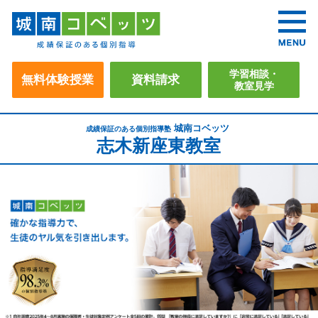
学習相談・
無料体験授業
資料請求
教室見学
城南コベッツ
成績保証のある個別指導塾
志木新座東教室