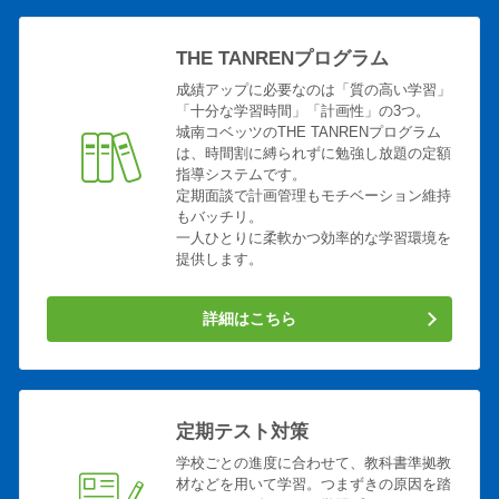
THE TANRENプログラム
成績アップに必要なのは「質の高い学習」
「十分な学習時間」「計画性」の3つ。
城南コベッツのTHE TANRENプログラム
は、時間割に縛られずに勉強し放題の定額
指導システムです。
定期面談で計画管理もモチベーション維持
もバッチリ。
一人ひとりに柔軟かつ効率的な学習環境を
提供します。
詳細はこちら
定期テスト対策
学校ごとの進度に合わせて、教科書準拠教
材などを用いて学習。つまずきの原因を踏