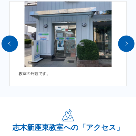
【２】．理社のテスト対策、副教科対策資料配布（無料）
コベッツでは、テスト前には、理社国中心に無料の試験を行
います
（教室で勉強も可
能）。
このため、入塾した生徒の大半が、“5教科の成績が上がっ
た”と答えていま
す。
★特に新座二中は、
教室の外観です。
レポート提出中心の学習で知識のインプットがされていない
の
で、
教室での指導が必須です。
【３】．きめ細かい受験指導（志望校選び、内申・北辰対
策）
志木新座東教室への「アクセス」