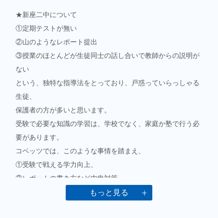
★新座二中について
①定期テストが無い
②山のようなレポート提出
③授業のほとんどが生徒同士の話
し合いで教師からの説明が
ない
という、独特な指導法をとっており、戸惑っていらっしゃる
生徒、
保護者の方が多い
と思います。
受験で必要な知識の学習は、学校でなく、家庭か塾で行う必
要があります。
コベッツ
では、このような事情を踏まえ、
①受験で戦える学力向上、
②レポートの書き方など
内申対策、
について他塾の行わない工夫で対応します。
もっと見る