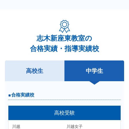
志木新座東教室の
合格実績・指導実績校
高校生
中学生
合格実績校
合格実績校
高校受験
大学受験
上智大
川越
川越女子
明治大