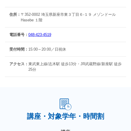
このため、高校入学後も継続される
生徒が多くいます。
住所：
〒352-0002 埼玉県新座市東３丁目６-１９ メゾンドール
☆化学・物理・生物（基礎）・歴史総合については、
Hasebe １階
オリジナル動画・勉強会で対応
します（定期テスト対策は
無料）
電話番号：
048-423-4519
☆新座二中出身の高校生は、「はじめての定期テスト」で苦
受付時間：
15:00～20:00／日祝休
戦する人が多い。
スケ
ジュールの立て方から指導します。
アクセス：
東武東上線/志木駅 徒歩13分・JR武蔵野線/新座駅 徒歩
25分
【５】．英検、漢検は教室での受検が可能
英検、漢検ともに、教室で受検できます。
一般会場の料金より割引の受検料で、受検
可能です。
講座・対象学年・時間割
資料請求はこちら
無料体験授業はこちら