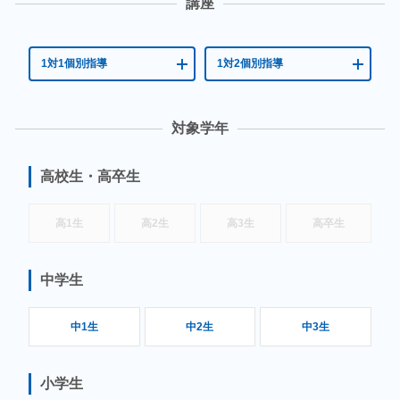
合格実績はこちら
講座
1対1個別指導
1対2個別指導
対象学年
高校生・高卒生
高1生
高2生
高3生
高卒生
中学生
中1生
中2生
中3生
小学生