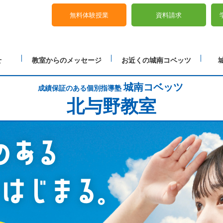
無料体験授業
資料請求
せ
教室からのメッセージ
お近くの城南コベッツ
城南コベッツ
成績保証のある個別指導塾
北与野教室