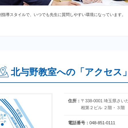
のびと自分らしく学習できる環境をご用意しております。学習
習室となっています。質問対応はいつでもOK！！定期テストや入試の直
もお気軽に上記TELにご連絡ください。
しています！
おりますので、是非一度お読みいただければ幸いです。今後と
報・テスト結果・入試関連 等）
北与野教室への「アクセス
けるよう、感染症拡大防止対応を徹底した上で、授業を行って
住所：
〒338-0001 埼玉県
相第２ビル ２階・３階
に最大限留意して対面を含めた指導を行ってまいります。
電話番号：
048-851-0111