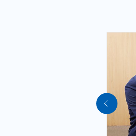
「一般入試」「総合型選抜」「指定
～中学生～
多くの生徒が逆転合格を果していま
「志望校」「目標」に対して、必要
私たち城南コベッツ北与野教室は、
勉強は楽しい事ばかりではありませ
良い意味で塾らしくなく、「勉強は
室を目指していきます。