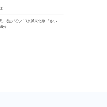
祝休
一切禁止しています。
す。
駅」 徒歩5分／JR京浜東北線 「さい
8分