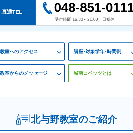
048-851-011
直通TEL
受付時間 15:30～21:00／日祝休
教室への
アクセス
講座･対象学年･
時間割
教室からの
メッセージ
城南コベッツとは
北与野教室のご紹介