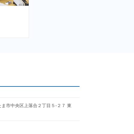
・進路・学校生活、何でも構いませ
前には勉強
授業ブースは全部で6つあります。それぞれ半個室
ことができます。
も城南コベッツ北与野教室を何卒よろ
」
おります。また、オンラインによる個
さいたま市中央区上落合２丁目５-２７ 東