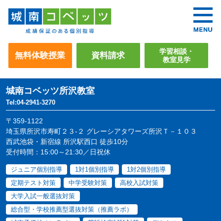
学習相談・
無料体験授業
資料請求
教室見学
城南コベッツ
所沢教室
Tel:04-2941-3270
〒359-1122
埼玉県所沢市寿町２３-２ グレーシアタワーズ所沢Ｔ－１０３
西武池袋・新宿線 所沢駅西口 徒歩10分
受付時間：15:00～21:30／日祝休
ジュニア個別指導
1対1個別指導
1対2個別指導
定期テスト対策
中学受験対策
高校入試対策
大学入試一般選抜対策
総合型・学校推薦型選抜対策（推薦ラボ）