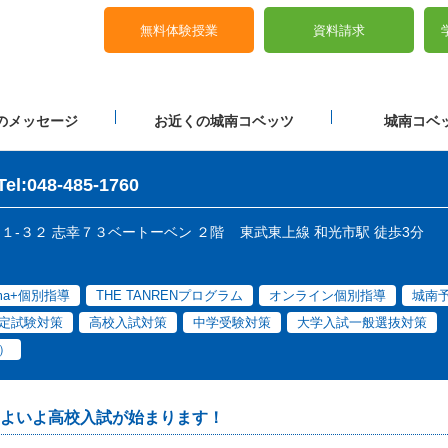
無料体験授業
資料請求
のメッセージ
お近くの城南コベッツ
城南コベッ
Tel:048-485-1760
目１１-３２ 志幸７３ベートーベン ２階
東武東上線 和光市駅 徒歩3分
ama+個別指導
THE TANRENプログラム
オンライン個別指導
城南
定試験対策
高校入試対策
中学受験対策
大学入試一般選抜対策
）
よいよ高校入試が始まります！