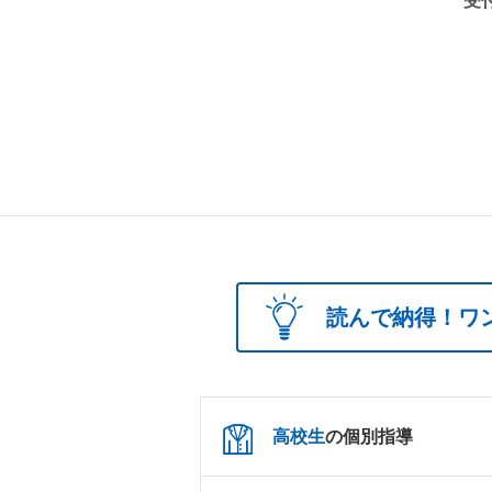
受付
読んで納得！ワ
高校生
の個別指導