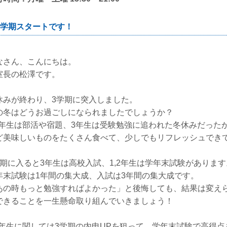
学期スタートです！
なさん、こんにちは。
室長の松澤です。
休みが終わり、3学期に突入しました。
の冬はどうお過ごしになられましたでしょうか？
,2年生は部活や宿題、3年生は受験勉強に追われた冬休みだっ
ど美味しいものをたくさん食べて、少しでもリフレッシュできて
学期に入ると3年生は高校入試、1,2年生は学年末試験があります
年末試験は1年間の集大成、入試は3年間の集大成です。
あの時もっと勉強すればよかった」と後悔しても、結果は変え
できることを一生懸命取り組んでいきましょう！
,2年生に関しては3学期の内申UPを狙って、学年末試験で高得