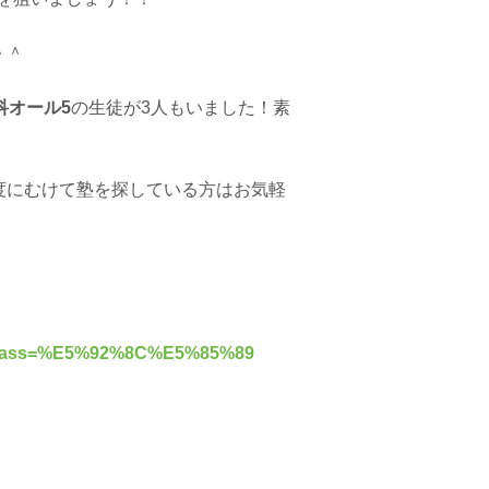
＾＾
科オール5
の生徒が3人もいました！素
度にむけて塾を探している方はお気軽
.do?class=%E5%92%8C%E5%85%89