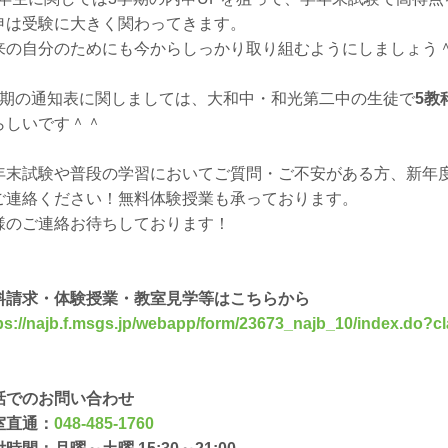
申は受験に大きく関わってきます。
来の自分のためにも今からしっかり取り組むようにしましょう
学期の通知表に関しましては、大和中・和光第二中の生徒で
5教
らしいです＾＾
年末試験や普段の学習においてご質問・ご不安がある方、新年
ご連絡ください！無料体験授業も承っております。
様のご連絡お待ちしております！
料請求・体験授業・教室見学等はこちらから
ps://najb.f.msgs.jp/webapp/form/23673_najb_10/index
話でのお問い合わせ
室直通：
048-485-1760