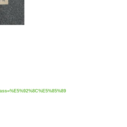
.do?class=%E5%92%8C%E5%85%89