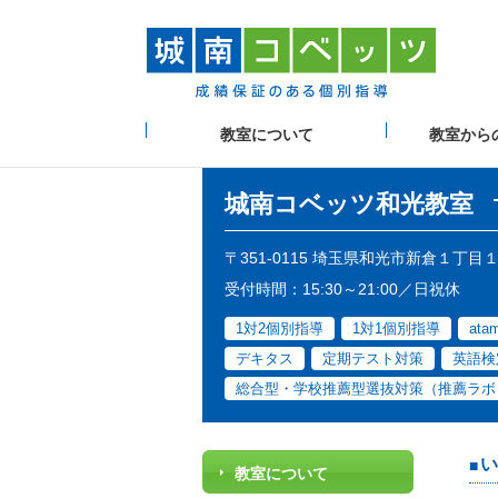
教室について
教室から
城南コベッツ
和光教室
〒351-0115 埼玉県和光市新倉１丁
受付時間：15:30～21:00／日祝休
1対2個別指導
1対1個別指導
at
デキタス
定期テスト対策
英語検
総合型・学校推薦型選抜対策（推薦ラボ
い
教室について