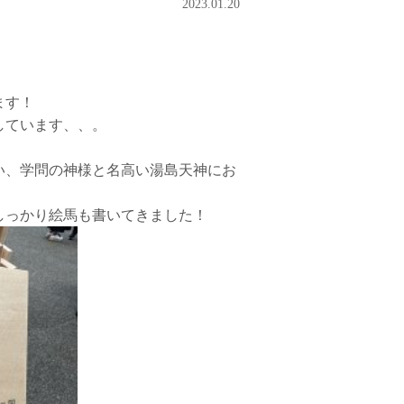
2023.01.20
ます！
しています、、。
い、学問の神様と名高い湯島天神にお
しっかり絵馬も書いてきました！