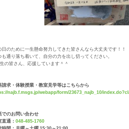
の日のために一生懸命努力してきた皆さんなら大丈夫です！！
つも通り落ち着いて、自分の力を出し切ってください。
3生の皆さん、応援しています＾＾
料請求・体験授業・教室見学等はこちらから
ps://najb.f.msgs.jp/webapp/form/23673_najb_10/index
話でのお問い合わせ
室直通：
048-485-1760
時間：月曜～土曜 15:30～21:00