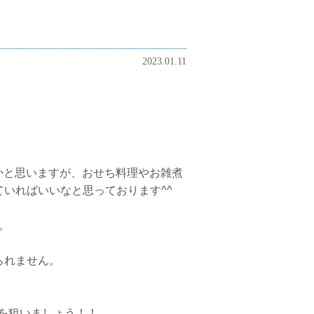
2023.01.11
たかと思いますが、おせち料理やお雑煮
いればいいなと思っております^^
。
られません。
点を狙いましょう！！