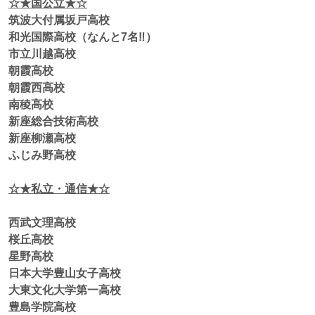
☆★国公立★☆
筑波大付属坂戸高校
和光国際高校（なんと7名‼）
市立川越高校
朝霞高校
朝霞西高校
南稜高校
新座総合技術高校
新座柳瀬高校
ふじみ野高校
☆★私立・通信★☆
西武文理高校
桜丘高校
星野高校
日本大学豊山女子高校
大東文化大学第一高校
豊島学院高校