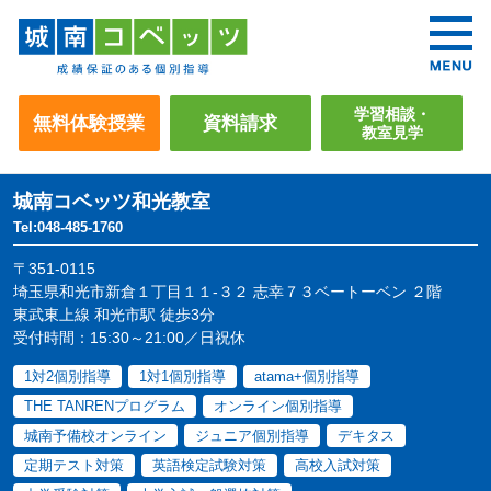
学習相談・
無料体験授業
資料請求
教室見学
城南コベッツ
和光教室
Tel:048-485-1760
〒351-0115
埼玉県和光市新倉１丁目１１-３２ 志幸７３ベートーベン ２階
東武東上線 和光市駅 徒歩3分
受付時間：15:30～21:00／日祝休
1対2個別指導
1対1個別指導
atama+個別指導
THE TANRENプログラム
オンライン個別指導
城南予備校オンライン
ジュニア個別指導
デキタス
定期テスト対策
英語検定試験対策
高校入試対策