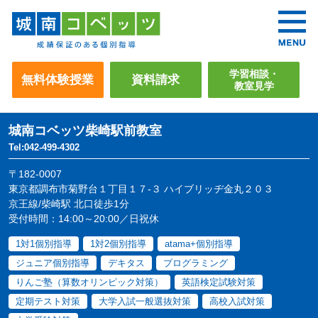
学習相談・
無料体験授業
資料請求
教室見学
城南コベッツ
柴崎駅前教室
Tel:042-499-4302
〒182-0007
東京都調布市菊野台１丁目１７-３ ハイブリッヂ金丸２０３
京王線/柴崎駅 北口徒歩1分
受付時間：14:00～20:00／日祝休
1対1個別指導
1対2個別指導
atama+個別指導
ジュニア個別指導
デキタス
プログラミング
りんご塾（算数オリンピック対策）
英語検定試験対策
定期テスト対策
大学入試一般選抜対策
高校入試対策