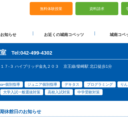
無料体験授業
資料請求
のお知らせ
お近くの城南コベッツ
城南コベッ
室
Tel:042-499-4302
丁目１７-３ ハイブリッヂ金丸２０３
京王線/柴崎駅 北口徒歩1分
ama+個別指導
ジュニア個別指導
デキタス
プログラミング
りん
大学入試一般選抜対策
高校入試対策
中学受験対策
期休館日のお知らせ