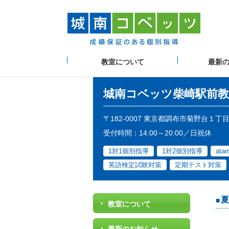
教室について
最新
城南コベッツ
柴崎駅前教
〒182-0007 東京都調布市菊野台１
受付時間：14:00～20:00／日祝休
1対1個別指導
1対2個別指導
at
英語検定試験対策
定期テスト対策
夏
教室について