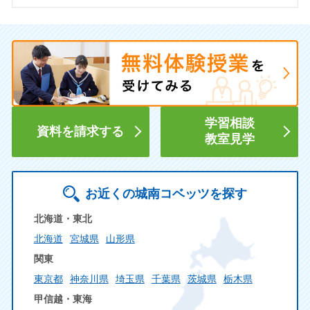
学習相談
資料を請求する
教室見学
お近くの城南コベッツを探す
北海道・東北
北海道
宮城県
山形県
関東
東京都
神奈川県
埼玉県
千葉県
茨城県
栃木県
甲信越・東海