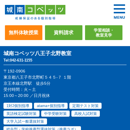
学習相談・
無料体験授業
資料請求
教室見学
城南コベッツ
八王子北野教室
Tel:042-631-1155
〒192-0906
東京都八王子市北野町５４５-７ １階
京王本線北野駅 徒歩5分
受付時間：火～土
15:00～20:00 ／日月祝休
1対2個別指導
atama+個別指導
定期テスト対策
英語検定試験対策
中学受験対策
高校入試対策
大学入試一般選抜対策
総合型・学校推薦型選抜対策（推薦ラボ）