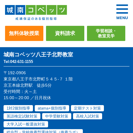
学習相談・
無料体験授業
資料請求
教室見学
城南コベッツ
八王子北野教室
Tel:042-631-1155
〒192-0906
東京都八王子市北野町５４５-７ １階
京王本線北野駅 徒歩5分
受付時間：火～土
15:00～20:00 ／日月祝休
1対2個別指導
atama+個別指導
定期テスト対策
英語検定試験対策
中学受験対策
高校入試対策
大学入試一般選抜対策
総合型・学校推薦型選抜対策（推薦ラボ）