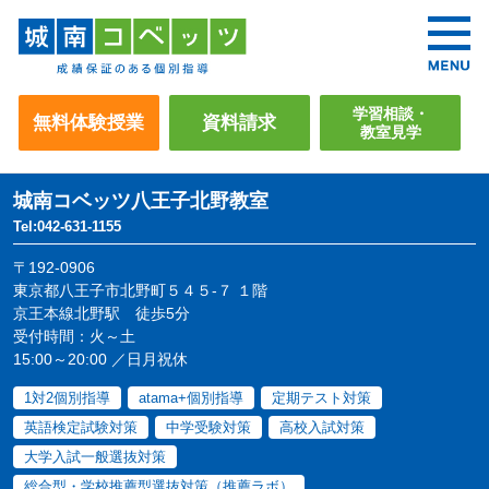
学習相談・
無料体験授業
資料請求
教室見学
城南コベッツ
八王子北野教室
Tel:042-631-1155
〒192-0906
東京都八王子市北野町５４５-７ １階
京王本線北野駅 徒歩5分
受付時間：火～土
15:00～20:00 ／日月祝休
1対2個別指導
atama+個別指導
定期テスト対策
英語検定試験対策
中学受験対策
高校入試対策
大学入試一般選抜対策
総合型・学校推薦型選抜対策（推薦ラボ）