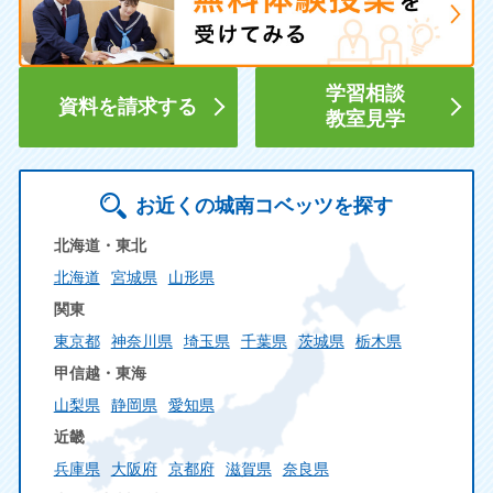
学習相談
資料を請求する
教室見学
お近くの城南コベッツを探す
北海道・東北
北海道
宮城県
山形県
関東
東京都
神奈川県
埼玉県
千葉県
茨城県
栃木県
甲信越・東海
山梨県
静岡県
愛知県
近畿
兵庫県
大阪府
京都府
滋賀県
奈良県