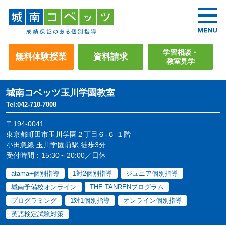
学習相談・
無料体験授業
資料請求
教室見学
城南コベッツ
玉川学園教室
Tel:042-710-7008
〒194-0041
東京都町田市玉川学園２丁目６-６ １階
小田急線 玉川学園前駅 徒歩3分
受付時間：15:30～20:00／日休
atama+個別指導
1対2個別指導
ジュニア個別指導
城南予備校オンライン
THE TANRENプログラム
プログラミング
1対1個別指導
オンライン個別指導
英語検定試験対策