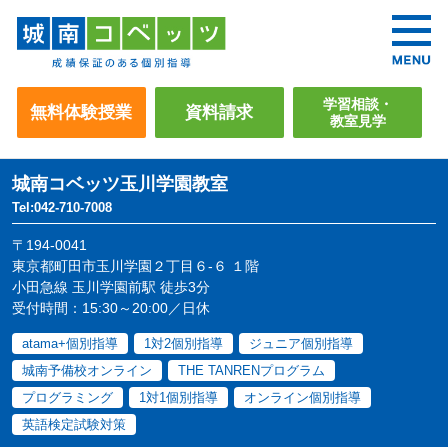
学習相談・
無料体験授業
資料請求
教室見学
城南コベッツ
玉川学園教室
Tel:042-710-7008
〒194-0041
東京都町田市玉川学園２丁目６-６ １階
小田急線 玉川学園前駅 徒歩3分
受付時間：15:30～20:00／日休
atama+個別指導
1対2個別指導
ジュニア個別指導
城南予備校オンライン
THE TANRENプログラム
プログラミング
1対1個別指導
オンライン個別指導
英語検定試験対策