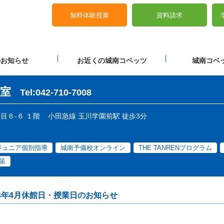
無料体験授業
資料請求
のお知らせ
お近くの城南コベッツ
城南コベッ
室
Tel:042-710-7008
丁目６-６ １階
小田急線 玉川学園前駅 徒歩3分
ジュニア個別指導
城南予備校オンライン
THE TANRENプログラム
策
4年4月休館日・授業日のお知らせ