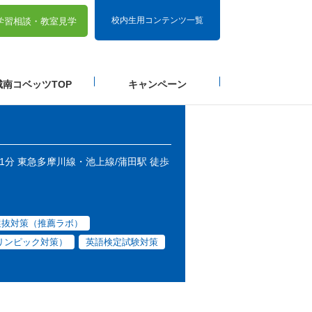
校内生用コンテンツ一覧
学習相談・
教室見学
城南コベッツTOP
キャンペーン
歩1分 東急多摩川線・池上線/蒲田駅 徒歩
選抜対策（推薦ラボ）
リンピック対策）
英語検定試験対策