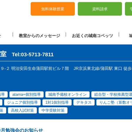
無料体験授業
資料請求
せ
教室からのメッセージ
お近くの城南コベッツ
室
Tel:03-5713-7811
目３９-２ 明治安田生命蒲田駅前ビル７階
JR京浜東北線/蒲田駅 東口 徒
指導
atama+個別指導
城南予備校オンライン
総合型・学校推薦型
ジュニア個別指導
1対1個別指導
デキタス
りんご塾（算数オ
策
高校入試対策
中学受験対策
0月勉強会のお知らせ