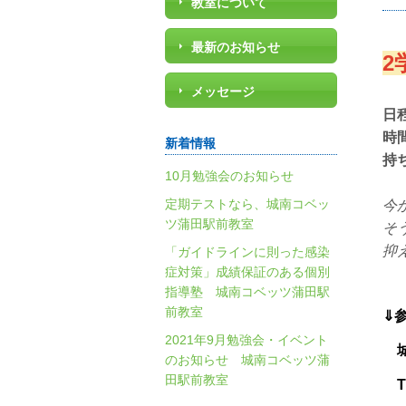
教室について
最新のお知らせ
2
メッセージ
日
時間
新着情報
持
10月勉強会のお知らせ
定期テストなら、城南コベッ
今
ツ蒲田駅前教室
そ
抑
「ガイドラインに則った感染
症対策」成績保証のある個別
指導塾 城南コベッツ蒲田駅
前教室
⇓
2021年9月勉強会・イベント
城
のお知らせ 城南コベッツ蒲
田駅前教室
TE