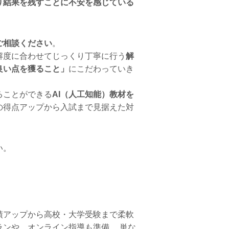
り結果を残すことに不安を感じている
ご相談ください
。
解度に合わせてじっくり丁寧に行う
解
良い点を獲ること」
にこだわっていき
ることができる
AI（人工知能）教材を
の得点アップから入試まで見据えた対
い。
績アップから高校・大学受験まで柔軟
ンや、オンライン指導も準備。 単な