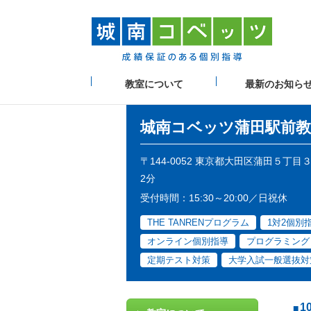
教室について
最新のお知ら
城南コベッツ
蒲田駅前教
〒144-0052 東京都大田区蒲田５丁
2分
受付時間：15:30～20:00／日祝休
THE TANRENプログラム
1対2個別
オンライン個別指導
プログラミング
定期テスト対策
大学入試一般選抜対
1