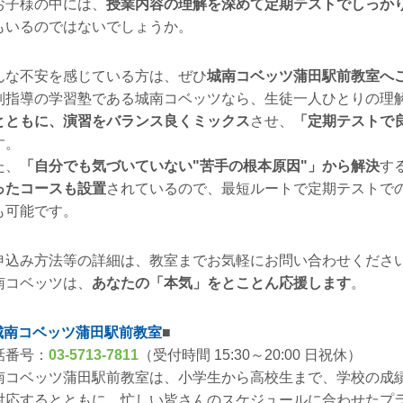
お子様の中には、
授業内容の理解を深めて定期テストでしっか
もいるのではないでしょうか。
んな不安を感じている方は、ぜひ
城南コベッツ蒲田駅前教室へ
別指導の学習塾である城南コベッツなら、生徒一人ひとりの理
とともに、演習をバランス良くミックス
させ、
「定期テストで
す。
た、
「自分でも気づいていない"苦手の根本原因"」から解決
す
ったコースも設置
されているので、最短ルートで定期テストで
も可能です。
申込み方法等の詳細は、教室までお気軽にお問い合わせくださ
南コベッツは、
あなたの「本気」をとことん応援します
。
城南コベッツ蒲田駅前教室
■
話番号：
03-5713-7811
（受付時間 15:30～20:00 日祝休）
南コベッツ蒲田駅前教室は、小学生から高校生まで、学校の成
対応するとともに、忙しい皆さんのスケジュールに合わせたプラ