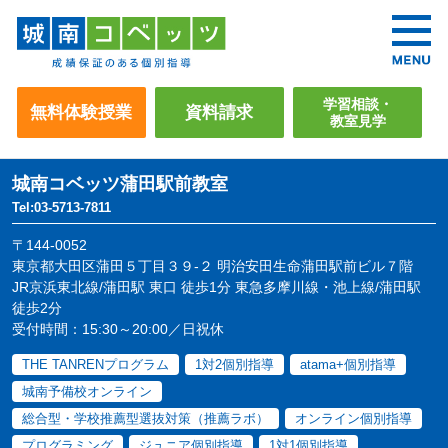
学習相談・
無料体験授業
資料請求
教室見学
城南コベッツ
蒲田駅前教室
Tel:03-5713-7811
〒144-0052
東京都大田区蒲田５丁目３９-２ 明治安田生命蒲田駅前ビル７階
JR京浜東北線/蒲田駅 東口 徒歩1分 東急多摩川線・池上線/蒲田駅
徒歩2分
受付時間：15:30～20:00／日祝休
THE TANRENプログラム
1対2個別指導
atama+個別指導
城南予備校オンライン
総合型・学校推薦型選抜対策（推薦ラボ）
オンライン個別指導
プログラミング
ジュニア個別指導
1対1個別指導