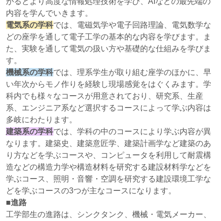
がるとより高度な情報処理技術を学び、AIなどの最先端の
内容を学んでいきます。
電気系の学科
では、電磁気学や電子回路理論、電気数学な
どの座学を通して電子工学の基本的な内容を学びます。ま
た、実験を通して電気の扱い方や基礎的な仕組みを学びま
す。
機械系の学科
では、理系学生が取り組む座学のほかに、早
い年次からモノ作りを経験し現場感覚をはぐくみます。学
科内でも様々なコースが用意されており、研究系、生産
系、エンジニア系など選択するコースによって学ぶ内容は
多岐にわたります。
建築系の学科
では、学科の中のコースにより学ぶ内容が異
なります。建築史、建築意匠学、建築計画学など建築のあ
り方などを学ぶコースや、コンピュータを利用して耐震構
造などの構造力学や構造材料を研究する建設材料学などを
学ぶコース、照明・音響・空調を研究する建設環境工学な
どを学ぶコースの3つが主なコースになります。
■進路
工学部生の進路は、シンクタンク、機械・電気メーカー、