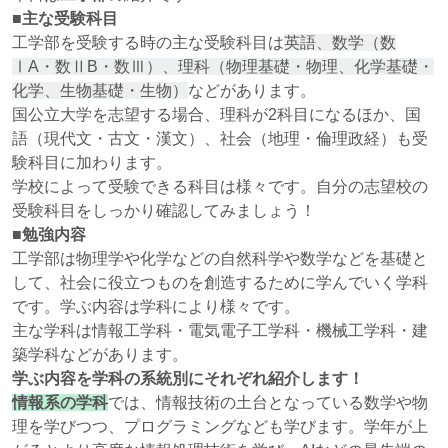
■主な受験科目
工学部を受験する時の主な受験科目は
英語、数学（数
ⅠA・数ⅡB・数Ⅲ）、理科（物理基礎・物理、化学基礎・
化学、生物基礎・生物）
などがあります。
国公立大学を志望する場合、理科が2科目になるほか、国
語（現代文・古文・漢文）、社会（地理・倫理政経）も受
験科目に加わります。
学校によって受験できる科目は様々です。自分の志望校の
受験科目をしっかり確認してみましょう！
■勉強内容
工学部は物理学や化学などの自然科学や数学などを基礎と
して、社会に役立つものを創造するために学んでいく学科
です。学ぶ内容は学科により様々です。
主な学科は情報工学科・電気電子工学科・機械工学科・建
築学科などがあります。
学ぶ内容を学科の系統別にそれぞれ紹介します！
情報系の学科
では、情報技術の土台となっている数学や物
理を学びつつ、プログラミングなども学びます。学年が上