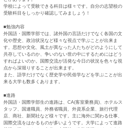
学校によって受験できる科目は様々です。自分の志望校の
受験科目をしっかり確認してみましょう！
■勉強内容
外国語・国際学部では、諸外国の言語だけでなく各国の文
化や歴史、政治状況など様々な視点で学ぶことが出来ま
す。思想や文化、風土が異なった人たちがどのようにして
共存しているのか、争いのない世の中にするためにはどう
すればよいのか。国際交流が活発な今日の状況を色々な視
点から深堀りすることが出来ます。
また、語学だけでなく歴史学や民俗学などを学ぶことが出
来る大学も数多くあります。
■進路
外国語・国際学部生の進路は、CA(客室乗務員)、ホテルス
タッフ、国連職員、外務省職員、外資系企業、旅行代理
店、商社、新聞社など様々です。主に海外に関わる仕事、
国際交流をはかるものが多いようです。大学によって進路