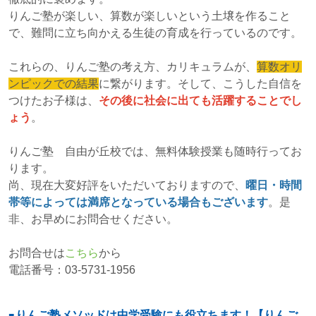
りんご塾が楽しい、算数が楽しいという土壌を作ること
で、難問に立ち向かえる生徒の育成を行っているのです。
これらの、りんご塾の考え方、カリキュラムが、
算数オリ
ンピックでの結果
に繋がります。そして、こうした自信を
つけたお子様は、
その後に社会に出ても活躍することでし
ょう
。
りんご塾 自由が丘校では、無料体験授業も随時行ってお
ります。
尚、現在大変好評をいただいておりますので、
曜日・時間
帯等によっては満席となっている場合もございます
。是
非、お早めにお問合せください。
お問合せは
こちら
から
電話番号：03-5731-1956
りんご塾メソッドは中学受験にも役立ちます！【りんご