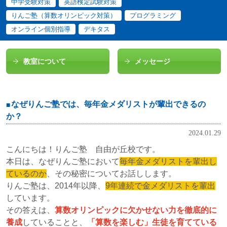
中学受験対策
英語検定試験対策
りんご塾（算数オリンピック対策）
プログラミング
オンライン個別指導
デキタス
教室について
メッセージ
なぜりんご塾では、毎年金メダリストが輩出できるの
か？
2024.01.29
こんにちは！りんご塾 自由が丘校です。
本日は、なぜりんご塾において
毎年金メダリストを輩出し
ているのか
、その秘密についてお話しします。
りんご塾は、2014年以降、
9年連続で金メダリストを輩出
しています。
その答えは、
算数オリンピックに欠かせない力を徹底的に
養成
していることと、
「算数を楽しむ」生徒を育てている