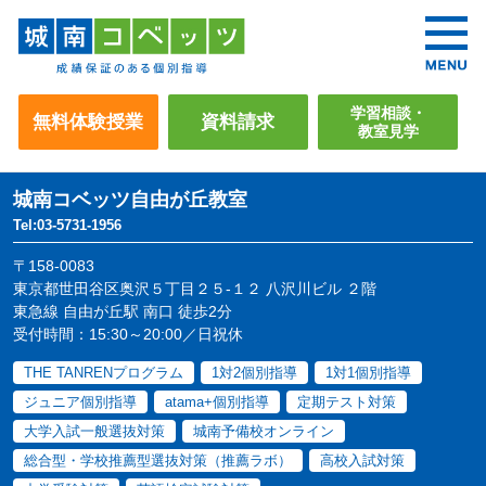
学習相談・
無料体験授業
資料請求
教室見学
城南コベッツ
自由が丘教室
Tel:03-5731-1956
〒158-0083
東京都世田谷区奥沢５丁目２５-１２ 八沢川ビル ２階
東急線 自由が丘駅 南口 徒歩2分
受付時間：15:30～20:00／日祝休
THE TANRENプログラム
1対2個別指導
1対1個別指導
ジュニア個別指導
atama+個別指導
定期テスト対策
大学入試一般選抜対策
城南予備校オンライン
総合型・学校推薦型選抜対策（推薦ラボ）
高校入試対策