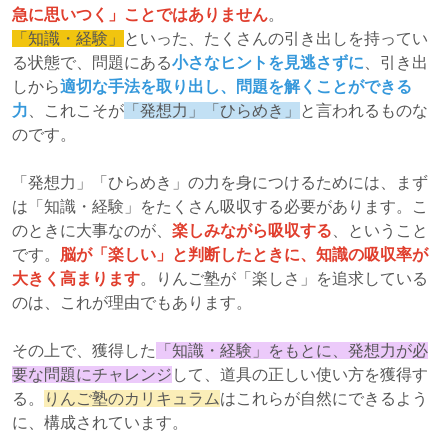
急に思いつく」ことではありません
。
「知識・経験」
といった、たくさんの引き出しを持ってい
る状態で、問題にある
小さなヒントを見逃さずに
、引き出
しから
適切な手法を取り出し、問題を解くことができる
力
、これこそが
「発想力」「ひらめき」
と言われるものな
のです。
「発想力」「ひらめき」の力を身につけるためには、まず
は「知識・経験」をたくさん吸収する必要があります。こ
のときに大事なのが、
楽しみながら吸収する
、ということ
です。
脳が
「楽しい」と判断したときに、知識の吸収率が
大きく高まります
。りんご塾が「楽しさ」を追求している
のは、これが理由でもあります。
その上で、獲得した
「知識・経験」をもとに、発想力が必
要な問題にチャレンジ
して、道具の正しい使い方を獲得す
る。
りんご塾のカリキュラム
はこれらが自然にできるよう
に、構成されています。