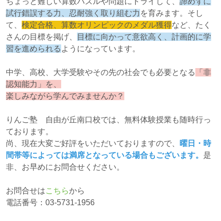
ちょっと難しい算数パズルや問題にトライして、
諦めずに
試行錯誤する力、忍耐強く取り組む力
を育みます。そし
て、
検定合格、算数オリンピックのメダル獲得
など、たく
さんの目標を掲げ、
目標に向かって意欲高く、計画的に学
習を進められる
ようになっています。
中学、高校、大学受験やその先の社会でも必要となる
「非
認知能力」を、
楽しみながら学んでみませんか？
りんご塾 自由が丘南口校では、無料体験授業も随時行っ
ております。
尚、現在大変ご好評をいただいておりますので、
曜日・時
間帯等によっては満席となっている場合もございます。
是
非、お早めにお問合せください。
お問合せは
こちら
から
電話番号：03-5731-1956