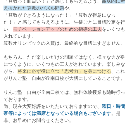
「算数って面白い！」と感じてもらえるよう、
徹底的に考
え抜かれた算数のパズル問題
や、
「算数ができるようになった！」「算数が得意になっ
た！」と感じてもらえるように、生徒ごとに目標設定を行
い、
モチベーションアップのための指導の工夫
をいくつも
入れています。
算数オリンピックの入賞は、最終的な目標にすぎません。
もちろん、ただ楽しいだけの問題ではなく、様々な力が身
につくように、いくつもの工夫がされています。楽しみな
がら、
将来に必ず役に立つ「思考力」を身につける
、これ
がりんご塾 自由が丘南口校が大切にしていることです。
りんご塾 自由が丘南口校では、無料体験授業も随時行っ
ております。
尚、現在大変好評をいただいておりますので、
曜日・時間
帯等によっては満席となっている場合もございます
。是
非、お早めにお問合せください。