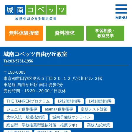
学習相談・
無料体験授業
資料請求
教室見学
城南コベッツ
自由が丘教室
Tel:03-5731-1956
〒158-0083
東京都世田谷区奥沢５丁目２５-１２ 八沢川ビル ２階
東急線 自由が丘駅 南口 徒歩2分
受付時間：15:30～20:00／日祝休
THE TANRENプログラム
1対2個別指導
1対1個別指導
ジュニア個別指導
atama+個別指導
定期テスト対策
大学入試一般選抜対策
城南予備校オンライン
総合型・学校推薦型選抜対策（推薦ラボ）
高校入試対策