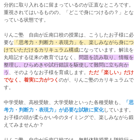
分的に取り入れるに留まっているのが正直なところです。
重視されてはいるものの、「どこで身につけるの？」とな
っている状態です。
りんご塾 自由が丘南口校の授業は、こうしたお子様に必
要な
「思考力・判断力・表現力」を、楽しみながら身につ
けていただけるカリキュラム構成
になっています。解法を
丸暗記する従来の教育ではなく、
問題を読み取り、情報を
整理し、ひらめきや試行錯誤を駆使して難問に立ち向か
う
、そのようなお子様を育成します。
ただ「楽しい」だけ
でなく、着実に力がつく
のが、りんご塾のカリキュラムで
す。
中学受験、高校受験、大学受験といった各種受験も、
「思
考力・判断力・表現力」が必要な試験に変化
しています。
お子様の頭が柔らかい今のタイミングで、楽しみながら鍛
えてみませんか？
りんご塾 自由が丘南口校では、無料体験授業も随時行っ