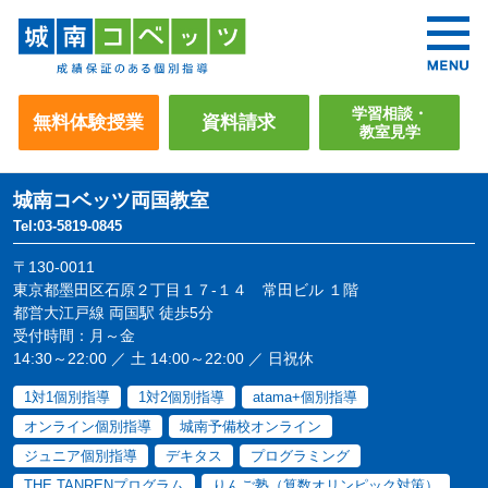
学習相談・
無料体験授業
資料請求
教室見学
城南コベッツ
両国教室
Tel:03-5819-0845
〒130-0011
東京都墨田区石原２丁目１７-１４ 常田ビル １階
都営大江戸線 両国駅 徒歩5分
受付時間：月～金
14:30～22:00 ／ 土 14:00～22:00 ／ 日祝休
1対1個別指導
1対2個別指導
atama+個別指導
オンライン個別指導
城南予備校オンライン
ジュニア個別指導
デキタス
プログラミング
THE TANRENプログラム
りんご塾（算数オリンピック対策）