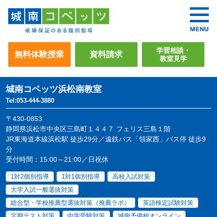
学習相談・
無料体験授業
資料請求
教室見学
城南コベッツ
浜松南教室
Tel:053-444-3880
〒430-0853
静岡県浜松市中央区三島町１４４７ フェリス三島１階
JR東海道本線浜松駅 徒歩29分／遠鉄バス「領家西」バス停 徒歩9
分
受付時間：15:00～21:00／日祝休
1対2個別指導
1対1個別指導
高校入試対策
大学入試一般選抜対策
総合型・学校推薦型選抜対策（推薦ラボ）
英語検定試験対策
定期テスト対策
中学受験対策
城南予備校オンライン