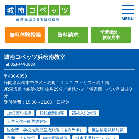
学習相談・
無料体験授業
資料請求
教室見学
城南コベッツ
浜松南教室
Tel:053-444-3880
〒430-0853
静岡県浜松市中央区三島町１４４７ フェリス三島１階
JR東海道本線浜松駅 徒歩29分／遠鉄バス「領家西」バス停 徒歩9
分
受付時間：15:00～21:00／日祝休
1対2個別指導
1対1個別指導
高校入試対策
大学入試一般選抜対策
総合型・学校推薦型選抜対策（推薦ラボ）
英語検定試験対策
定期テスト対策
中学受験対策
城南予備校オンライン