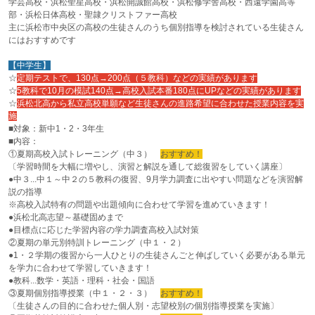
学芸高校・浜松聖星高校・浜松開誠館高校・浜松修学舎高校・西遠学園高等
部・浜松日体高校・聖隷クリストファー高校
主に浜松市中央区の高校の生徒さんのうち個別指導を検討されている生徒さん
にはおすすめです
【中学生】
☆
定期テストで、130点→200点（５教科）などの実績があります
☆
5教科で10月の模試140点→高校入試本番180点にUPなどの実績があります
☆
浜松北高から私立高校単願など生徒さんの進路希望に合わせた授業内容を実
施
■対象：新中1・2・3年生
■内容：
①夏期高校入試トレーニング（中３）
おすすめ！
〔学習時間を大幅に増やし、演習と解説を通して総復習をしていく講座〕
●中３...中１～中２の５教科の復習、9月学力調査に出やすい問題などを演習解
説の指導
※高校入試特有の問題や出題傾向に合わせて学習を進めていきます！
●浜松北高志望～基礎固めまで
●目標点に応じた学習内容の学力調査高校入試対策
②夏期の単元別特訓トレーニング（中１・２）
●1・２学期の復習から一人ひとりの生徒さんごと伸ばしていく必要がある単元
を学力に合わせて学習していきます！
●教科...数学・英語・理科・社会・国語
③夏期個別指導授業（中１・２・３）
おすすめ！
〔生徒さんの目的に合わせた個人別・志望校別の個別指導授業を実施〕