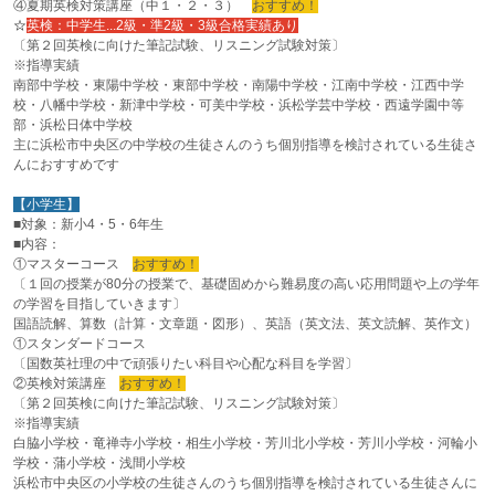
④夏期英検対策講座（中１・２・３）
おすすめ！
☆
英検：中学生...2級・準2級・3級合格実績あり
〔第２回英検に向けた筆記試験、リスニング試験対策〕
※指導実績
南部中学校・東陽中学校・東部中学校・南陽中学校・江南中学校・江西中学
校・八幡中学校・新津中学校・可美中学校・浜松学芸中学校・西遠学園中等
部・浜松日体中学校
主に浜松市中央区の中学校の生徒さんのうち個別指導を検討されている生徒さ
んにおすすめです
【小学生】
■対象：新小4・5・6年生
■内容：
①マスターコース
おすすめ！
〔１回の授業が80分の授業で、基礎固めから難易度の高い応用問題や上の学年
の学習を目指していきます〕
国語読解、算数（計算・文章題・図形）、英語（英文法、英文読解、英作文）
①スタンダードコース
〔国数英社理の中で頑張りたい科目や心配な科目を学習〕
②英検対策講座
おすすめ！
〔第２回英検に向けた筆記試験、リスニング試験対策〕
※指導実績
白脇小学校・竜禅寺小学校・相生小学校・芳川北小学校・芳川小学校・河輪小
学校・蒲小学校・浅間小学校
浜松市中央区の小学校の生徒さんのうち個別指導を検討されている生徒さんに