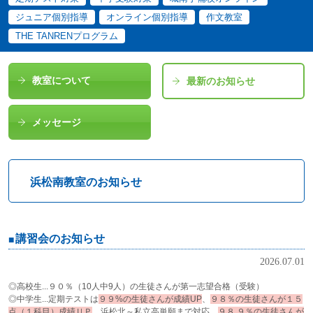
ジュニア個別指導
オンライン個別指導
作文教室
THE TANRENプログラム
教室について
最新のお知らせ
メッセージ
浜松南教室のお知らせ
講習会のお知らせ
2026.07.01
◎高校生...９０％（10人中9人）の生徒さんが第一志望合格（受験）
◎中学生...定期テストは
９９%の生徒さんが成績UP
、
９８％の生徒さんが１５
点（１科目）成績ＵＰ
、浜松北～私立高単願まで対応、
９８.９％の生徒さんが