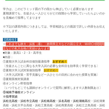
学力は、このピラミッド図の下の段から伸ばしていく必要があります
夏期講習でも、生徒さん一人ひとりがどの段階から学習していったらよいのか
を見極めて指導してまります
※下記の講習内容につきましては、学習相談などの面談で詳しい内容をお伝え
いたします。
【高校生】
☆
これまでも静大・浜医（看）・静岡県立大などの国公立大・MARCH関関同
立などの私大合格の実績があります
■対象：新高1・2・3・高卒生
■内容：
①夏期大学入試全科目個別最適指導
おすすめ！
〔生徒さんごとに異なる大学入試の必要な全科目を効率良く学習できる〕
②夏期大学入試対策個別指導
おすすめ！
〔大学入試対策・苦手克服など一人ひとりの目的に合わせた授業を実施〕
③夏期英検対策講座
④オンライン即答指導
〔いつでもどこでも講師がオンラインで質問に解答します※人数制限あり〕
⑤城南予備校オンライン
※指導実績
浜松北高校・浜松市立高校・浜松南高校・浜名高校・浜松湖南高
校・浜松湖東
高校・浜松大平台高校・浜松工業高校・浜松商業高校・浜松江之島高校・浜松