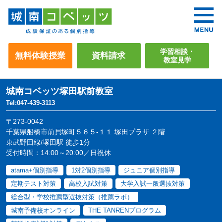
学習相談・
無料体験授業
資料請求
教室見学
城南コベッツ
塚田駅前教室
Tel:047-439-3113
〒273-0042
千葉県船橋市前貝塚町５６５-１１ 塚田プラザ ２階
東武野田線/塚田駅 徒歩1分
受付時間：14:00～20:00／日祝休
atama+個別指導
1対2個別指導
ジュニア個別指導
定期テスト対策
高校入試対策
大学入試一般選抜対策
総合型・学校推薦型選抜対策（推薦ラボ）
城南予備校オンライン
THE TANRENプログラム